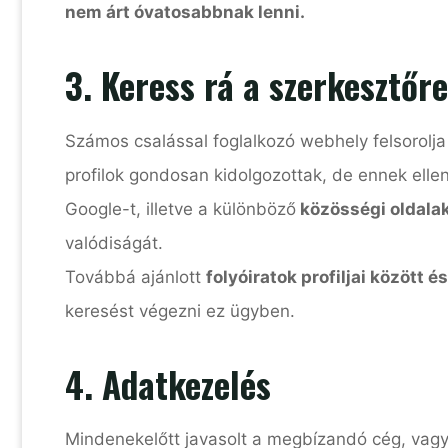
nem árt óvatosabbnak lenni.
3. Keress rá a szerkesztőre
Számos csalással foglalkozó webhely felsorolja
profilok gondosan kidolgozottak, de ennek ell
Google-t, illetve a különböző
közösségi oldala
valódiságát.
Továbbá ajánlott
folyóiratok profiljai között
keresést végezni ez ügyben.
4. Adatkezelés
Mindenekelőtt javasolt a megbízandó cég, vag