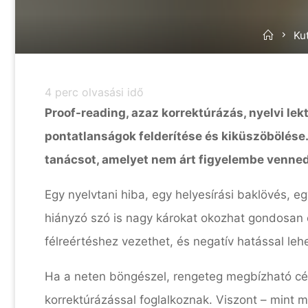
Home
Ku
4
perc olvasási idő
Proof-reading, azaz korrektúrázás, nyelvi lekt
pontatlanságok felderítése és kiküszöbölés
tanácsot, amelyet nem árt figyelembe venned,
Egy nyelvtani hiba, egy helyesírási baklövés, e
hiányzó szó is nagy károkat okozhat gondosan e
félreértéshez vezethet, és negatív hatással leh
Ha a neten böngészel, rengeteg megbízható cég
korrektúrázással foglalkoznak. Viszont – mint 