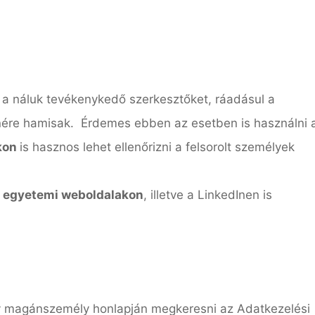
 a náluk tevékenykedő szerkesztőket, ráadásul a
enére hamisak. Érdemes ebben az esetben is használni 
kon
is hasznos lehet ellenőrizni a felsorolt személyek
 és egyetemi weboldalakon
, illetve a LinkedInen is
y magánszemély honlapján megkeresni az Adatkezelési