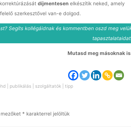
 korrektúrázását
díjmentesen
elkészítik neked, amely
felelő szerkesztővel van-e dolgod.
tást? Segíts kollégáidnak és kommentben oszd meg velü
tapasztalataidat
Mutasd meg másoknak is
phd
|
publikálás
|
szolgáltatók
|
tipp
ő mezőket
*
karakterrel jelöltük