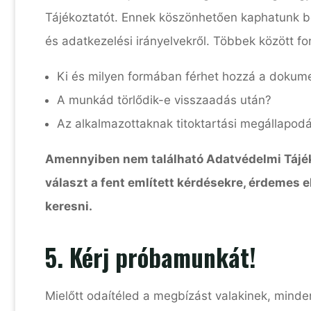
Tájékoztatót. Ennek köszönhetően kaphatunk bet
és adatkezelési irányelvekről. Többek között fo
Ki és milyen formában férhet hozzá a doku
A munkád törlődik-e visszaadás után?
Az alkalmazottaknak titoktartási megállapodás
Amennyiben nem található Adatvédelmi Tájé
választ a fent említett kérdésekre, érdemes 
keresni.
5. Kérj próbamunkát!
Mielőtt odaítéled a megbízást valakinek, mind