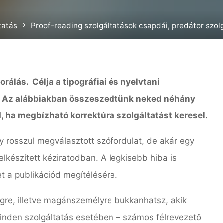
tatás
Proof-reading szolgáltatások csapdái, predátor szol
orálás. Célja a tipográfiai és nyelvtani
e. Az alábbiakban összeszedtünk neked néhány
 ha megbízható korrektúra szolgáltatást keresel.
gy rosszul megválasztott szófordulat, de akár egy
lkészített kéziratodban. A legkisebb hiba is
et a publikációd megítélésére.
re, illetve magánszemélyre bukkanhatsz, akik
minden szolgáltatás esetében – számos félrevezető