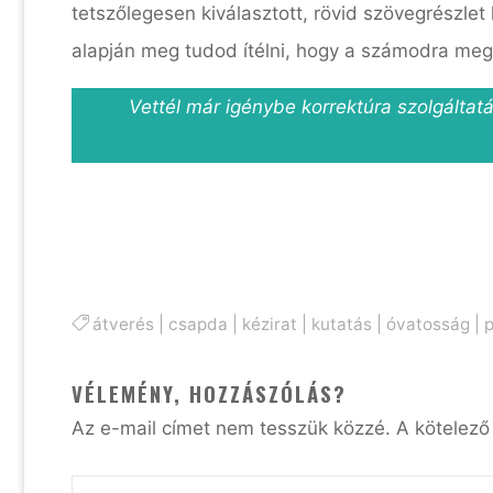
tetszőlegesen kiválasztott, rövid szövegrészlet
alapján meg tudod ítélni, hogy a számodra meg
Vettél már igénybe korrektúra szolgálta
átverés
|
csapda
|
kézirat
|
kutatás
|
óvatosság
|
VÉLEMÉNY, HOZZÁSZÓLÁS?
Az e-mail címet nem tesszük közzé.
A kötelez