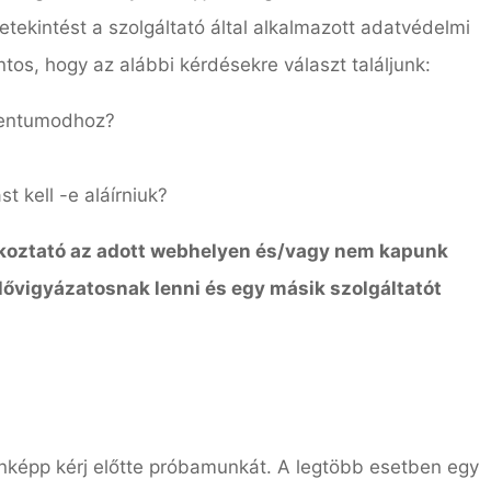
ekintést a szolgáltató által alkalmazott adatvédelmi
ntos, hogy az alábbi kérdésekre választ találjunk:
mentumodhoz?
t kell -e aláírniuk?
koztató az adott webhelyen és/vagy nem kapunk
elővigyázatosnak lenni és egy másik szolgáltatót
enképp kérj előtte próbamunkát. A legtöbb esetben egy