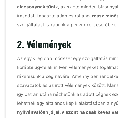
alacsonynak tűnik
, az szinte minden bizonnyal 
írásodat, tapasztalatlan és rohanó,
rossz minős
szolgáltatást is kapunk a pénzünkért cserébe).
2. Vélemények
Az egyik legjobb módszer egy szolgáltatás min
korábbi ügyfelek milyen véleményeket fogalmaz
rákeresünk a cég nevére. Amennyiben rendelk
szavazatok és az írott vélemények között. Ma
így bátran utána nézhetünk az adott cégnek ez
lehetnek egy általános kép kialakításában a nyú
nyilvánvalóan jó jel, viszont ha csak kevés v