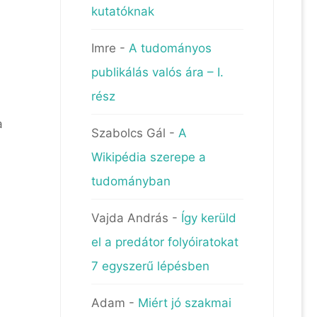
kutatóknak
Imre
-
A tudományos
publikálás valós ára – I.
rész
a
Szabolcs Gál
-
A
Wikipédia szerepe a
tudományban
Vajda András
-
Így kerüld
el a predátor folyóiratokat
7 egyszerű lépésben
Adam
-
Miért jó szakmai