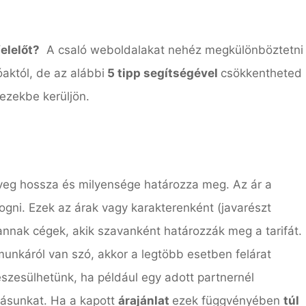
elelőt?
A csaló weboldalakat nehéz megkülönböztetni
óaktól, de az alábbi
5 tipp segítségével
csökkentheted
ezekbe kerüljön.
zöveg hossza és milyensége határozza meg. Az ár a
ogni. Ezek az árak vagy karakterenként (javarészt
nnak cégek, akik szavanként határozzák meg a tarifát.
nkáról van szó, akkor a legtöbb esetben felárat
szesülhetünk, ha például egy adott partnernél
ásunkat. Ha a kapott
árajánlat
ezek függvényében
túl