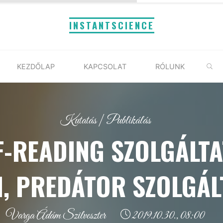
INSTANTSCIENCE
S
KEZDŐLAP
KAPCSOLAT
RÓLUNK
Kutatás
|
Publikálás
-READING SZOLGÁLT
, PREDÁTOR SZOLGÁ
Varga Ádám Szilveszter
2019.10.30., 08:00