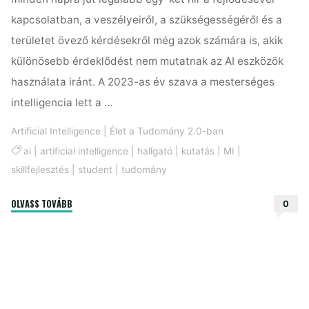
kapcsolatban, a veszélyeiről, a szükségességéről és a
területet övező kérdésekről még azok számára is, akik
különösebb érdeklődést nem mutatnak az AI eszközök
használata iránt. A 2023-as év szava a mesterséges
intelligencia lett a …
Artificial Intelligence
|
Élet a Tudomány 2.0-ban
ai
|
artificial intelligence
|
hallgató
|
kutatás
|
MI
|
skillfejlesztés
|
student
|
tudomány
"Hallgatói
OLVASS TOVÁBB
0
tájékozottság
egy
MI
uralta
világban"