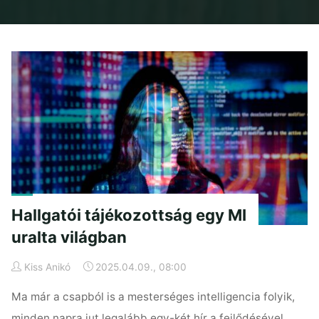
Home
2025
április
Hallgatói tájékozottság egy MI
uralta világban
Kiss Anikó
2025.04.09., 08:00
Ma már a csapból is a mesterséges intelligencia folyik,
minden napra jut legalább egy-két hír a fejlődésével