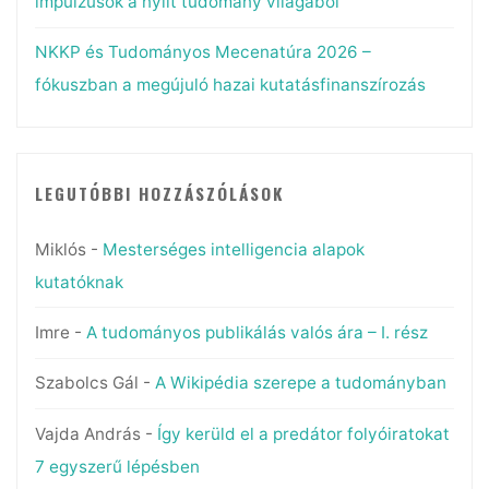
impulzusok a nyílt tudomány világából
NKKP és Tudományos Mecenatúra 2026 –
fókuszban a megújuló hazai kutatásfinanszírozás
LEGUTÓBBI HOZZÁSZÓLÁSOK
Miklós
-
Mesterséges intelligencia alapok
kutatóknak
Imre
-
A tudományos publikálás valós ára – I. rész
Szabolcs Gál
-
A Wikipédia szerepe a tudományban
Vajda András
-
Így kerüld el a predátor folyóiratokat
7 egyszerű lépésben