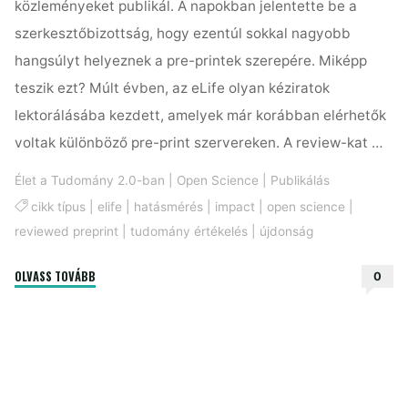
közleményeket publikál. A napokban jelentette be a
szerkesztőbizottság, hogy ezentúl sokkal nagyobb
hangsúlyt helyeznek a pre-printek szerepére. Miképp
teszik ezt? Múlt évben, az eLife olyan kéziratok
lektorálásába kezdett, amelyek már korábban elérhetők
voltak különböző pre-print szervereken. A review-kat …
Élet a Tudomány 2.0-ban
|
Open Science
|
Publikálás
cikk típus
|
elife
|
hatásmérés
|
impact
|
open science
|
reviewed preprint
|
tudomány értékelés
|
újdonság
"Az
OLVASS TOVÁBB
0
eLife
a
pre-
printekre
helyezi