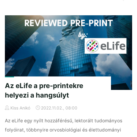
Eltűnt
open
access
folyóiratok
az
elmúlt
20
évből"
Az eLife a pre-printekre
helyezi a hangsúlyt
Kiss Anikó
2022.11.02., 08:00
Az eLife egy nyílt hozzáférésű, lektorált tudományos
folyóirat, többnyire orvosbiológiai és élettudományi