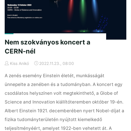
Nem szokványos koncert a
CERN-nél
Kiss Anikó
2022.11.23., 08:00
A zenés esemény Einstein életét, munkásságát
ünnepelte a zenében és a tudományban. A koncert egy
csodálatos helyszínen volt megtekinthető, a Globe of
Science and Innovation kiállítóteremben október 19-én.
Albert Einstein 1921. decemberében nyert Nobel-díjat a
fizika tudományterületén nyújtott kiemelkedő
teljesítményéért, amelyet 1922-ben vehetett át. A