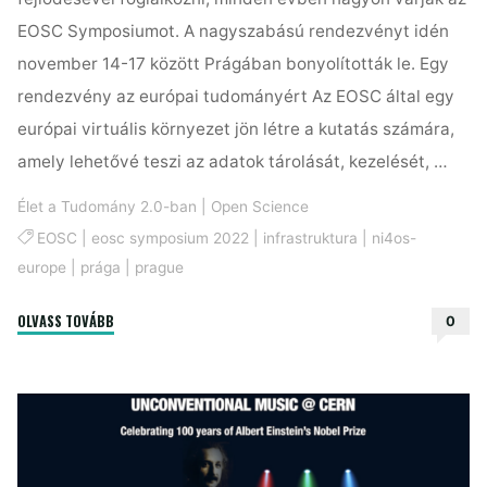
EOSC Symposiumot. A nagyszabású rendezvényt idén
november 14-17 között Prágában bonyolították le. Egy
rendezvény az európai tudományért Az EOSC által egy
európai virtuális környezet jön létre a kutatás számára,
amely lehetővé teszi az adatok tárolását, kezelését, …
Élet a Tudomány 2.0-ban
|
Open Science
EOSC
|
eosc symposium 2022
|
infrastruktura
|
ni4os-
europe
|
prága
|
prague
"Beszámoló:
OLVASS TOVÁBB
0
EOSC
Symposium
2022"