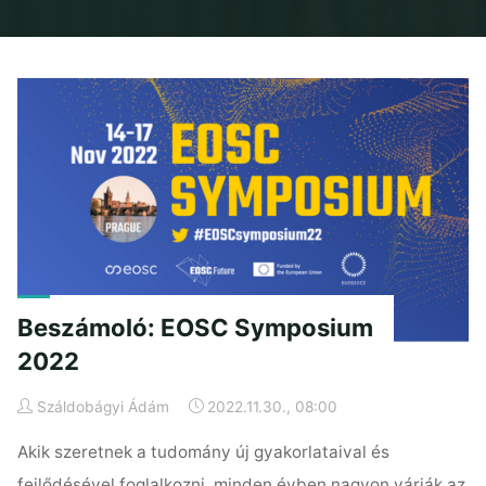
Home
2022
november
Beszámoló: EOSC Symposium
2022
Száldobágyi Ádám
2022.11.30., 08:00
Akik szeretnek a tudomány új gyakorlataival és
fejlődésével foglalkozni, minden évben nagyon várják az