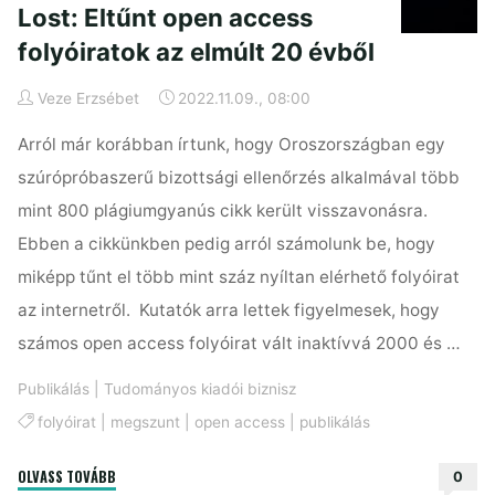
Lost: Eltűnt open access
folyóiratok az elmúlt 20 évből
Veze Erzsébet
2022.11.09., 08:00
Arról már korábban írtunk, hogy Oroszországban egy
szúrópróbaszerű bizottsági ellenőrzés alkalmával több
mint 800 plágiumgyanús cikk került visszavonásra.
Ebben a cikkünkben pedig arról számolunk be, hogy
miképp tűnt el több mint száz nyíltan elérhető folyóirat
az internetről. Kutatók arra lettek figyelmesek, hogy
számos open access folyóirat vált inaktívvá 2000 és …
Publikálás
|
Tudományos kiadói biznisz
folyóirat
|
megszunt
|
open access
|
publikálás
"Lost:
OLVASS TOVÁBB
0