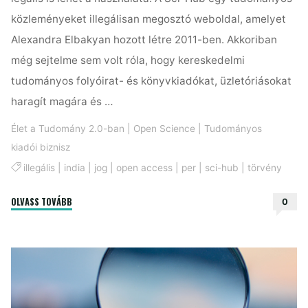
közleményeket illegálisan megosztó weboldal, amelyet
Alexandra Elbakyan hozott létre 2011-ben. Akkoriban
még sejtelme sem volt róla, hogy kereskedelmi
tudományos folyóirat- és könyvkiadókat, üzletóriásokat
haragít magára és …
Élet a Tudomány 2.0-ban
|
Open Science
|
Tudományos
kiadói biznisz
illegális
|
india
|
jog
|
open access
|
per
|
sci-hub
|
törvény
"Válaszút
OLVASS TOVÁBB
0
előtt
a
Sci-
Hub"