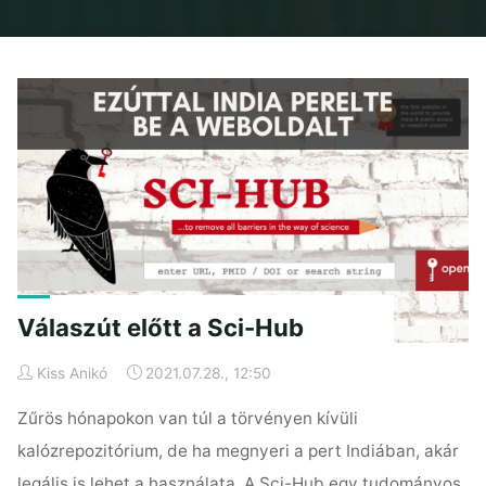
Home
2021
július
Válaszút előtt a Sci-Hub
Kiss Anikó
2021.07.28., 12:50
Zűrös hónapokon van túl a törvényen kívüli
kalózrepozitórium, de ha megnyeri a pert Indiában, akár
legális is lehet a használata. A Sci-Hub egy tudományos