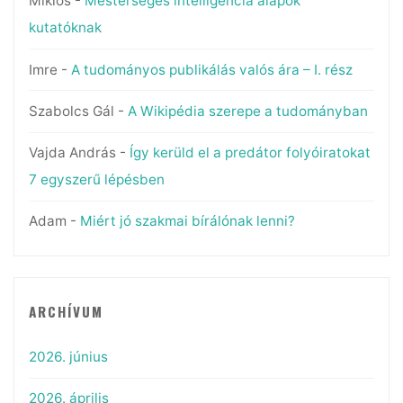
Miklós
-
Mesterséges intelligencia alapok
kutatóknak
Imre
-
A tudományos publikálás valós ára – I. rész
Szabolcs Gál
-
A Wikipédia szerepe a tudományban
Vajda András
-
Így kerüld el a predátor folyóiratokat
7 egyszerű lépésben
Adam
-
Miért jó szakmai bírálónak lenni?
ARCHÍVUM
2026. június
2026. április