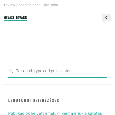
review
|
open science
|
pre-print
"Open
OLVASS TOVÁBB
0
peer-
review,
open
data,
preprintek
–
hogyan
Sea
vélekednek
SEARCH
for:
ezekről
a
horvát
kutatók?"
LEGUTÓBBI BEJEGYZÉSEK
Publikációk helyett érték: miként mérjük a kutatás