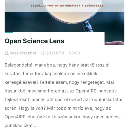
Open Science Lens
Veze Erzsébet
2021.07.21., 08:00
Belegondoltál már abba, hogy hány órát töltesz el
kutatási témádhoz kapcsolódó online cikkek
keresgélésével? Feltételezem, hogy rengeteget. Mai
írásunkból megismerheted azt az OpenAIRE innovatív
fejlesztését, amely időt spórol neked az irodalomkutatás
során. Hogy is volt? Már több mint tíz éve, hogy az
OpenAIRE lehetővé tette számunkra, hogy open access
publikációkat …