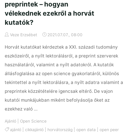
preprintek – hogyan
vélekednek ezekről a horvát
kutatók?
Veze Erzsébet
2021.07.07., 08:00
Horvát kutatókat kérdeztek a XXI. századi tudomány
eszközeiről, a nyílt lektorálásról, a preprint szerverek
használatáról, valamint a nyílt adatokról. A kutatók
állásfoglalása az open science gyakorlatáról, különös
tekintettel a nyílt lektorálásra, a nyílt adatra valamint a
preprintek közzétételére igencsak eltérő. De vajon
kutatói munkájukban miként befolyásolja őket az
ezekhez való …
Ajánló
|
Open Science
ajánló
|
cikkajánló
|
horvátország
|
open data
|
open peer