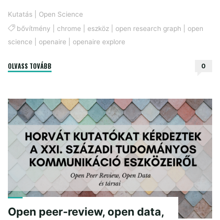
Kutatás
|
Open Science
bővítmény
|
chrome
|
eszköz
|
open research graph
|
open
science
|
openaire
|
openaire explore
"Open
OLVASS TOVÁBB
0
Science
Lens"
Open peer-review, open data,