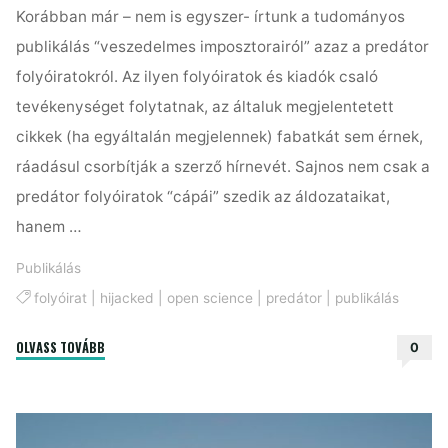
Korábban már – nem is egyszer- írtunk a tudományos
publikálás “veszedelmes imposztorairól” azaz a predátor
folyóiratokról. Az ilyen folyóiratok és kiadók csaló
tevékenységet folytatnak, az általuk megjelentetett
cikkek (ha egyáltalán megjelennek) fabatkát sem érnek,
ráadásul csorbítják a szerző hírnevét. Sajnos nem csak a
predátor folyóiratok “cápái” szedik az áldozataikat,
hanem …
Publikálás
folyóirat
|
hijacked
|
open science
|
predátor
|
publikálás
"Mit
OLVASS TOVÁBB
0
érdemes
tudnod
a
hijacked