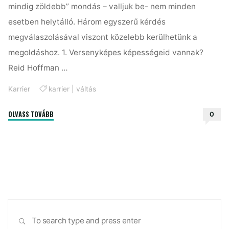
mindig zöldebb” mondás – valljuk be- nem minden
esetben helytálló. Három egyszerű kérdés
megválaszolásával viszont közelebb kerülhetünk a
megoldáshoz. 1. Versenyképes képességeid vannak?
Reid Hoffman …
Karrier
karrier
|
váltás
"3
OLVASS TOVÁBB
0
kérdés,
amelyből
megtudhatod
jó
(karrier)
úton
jársz-
Sea
e"
SEARCH
for: