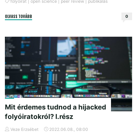
folyóirat
|
open science
|
peer review
|
publikálás
"Mit
OLVASS TOVÁBB
0
érdemes
tudnod
a
hijacked
folyóiratokról?
II.
rész"
Mit érdemes tudnod a hijacked
folyóiratokról? I.rész
Veze Erzsébet
2022.06.08., 08:00