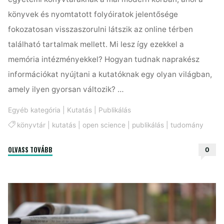
könyvek és nyomtatott folyóiratok jelentősége
fokozatosan visszaszorulni látszik az online térben
található tartalmak mellett. Mi lesz így ezekkel a
memória intézményekkel? Hogyan tudnak naprakész
információkat nyújtani a kutatóknak egy olyan világban,
amely ilyen gyorsan változik? …
Egyéb kategória
|
Kutatás
|
Publikálás
könyvtár
|
kutatás
|
open science
|
publikálás
|
tudomány
"Könyvtárak
OLVASS TOVÁBB
0
az
adatintenzív
világban"