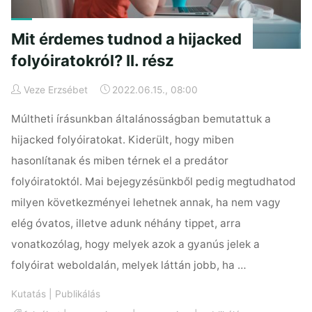
Mit érdemes tudnod a hijacked
folyóiratokról? II. rész
Veze Erzsébet
2022.06.15., 08:00
Múltheti írásunkban általánosságban bemutattuk a
hijacked folyóiratokat. Kiderült, hogy miben
hasonlítanak és miben térnek el a predátor
folyóiratoktól. Mai bejegyzésünkből pedig megtudhatod
milyen következményei lehetnek annak, ha nem vagy
elég óvatos, illetve adunk néhány tippet, arra
vonatkozólag, hogy melyek azok a gyanús jelek a
folyóirat weboldalán, melyek láttán jobb, ha …
Kutatás
|
Publikálás