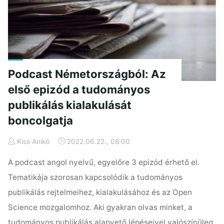
Podcast Németországból: Az
első epizód a tudományos
publikálás kialakulását
boncolgatja
Kiss Anikó
2022.06.22., 08:00
A podcast angol nyelvű, egyelőre 3 epizód érhető el.
Tematikája szorosan kapcsolódik a tudományos
publikálás rejtelmeihez, kialakulásához és az Open
Science mozgalomhoz. Aki gyakran olvas minket, a
tudományos publikálás alapvető lépéseivel valószínűleg