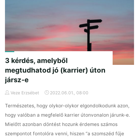
folyóiratokról?
I.rész"
3 kérdés, amelyből
megtudhatod jó (karrier) úton
jársz-e
Veze Erzsébet
2022.06.01., 08:00
Természetes, hogy olykor-olykor elgondolkodunk azon,
hogy valóban a megfelelő karrier útonvonalon járunk-e.
Mielőtt azonban döntést hozunk érdemes számos
szempontot fontolóra venni, hiszen “a szomszéd fűje