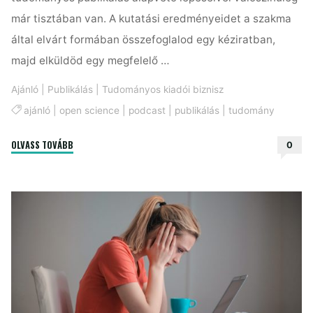
már tisztában van. A kutatási eredményeidet a szakma
által elvárt formában összefoglalod egy kéziratban,
majd elküldöd egy megfelelő …
Ajánló
|
Publikálás
|
Tudományos kiadói biznisz
ajánló
|
open science
|
podcast
|
publikálás
|
tudomány
"Podcast
OLVASS TOVÁBB
0
Németországból:
Az
első
epizód
a
tudományos
publikálás
kialakulását
boncolgatja"