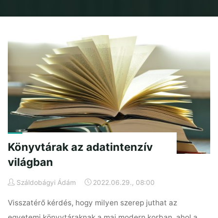
Home
2022
június
Könyvtárak az adatintenzív
világban
Száldobágyi Ádám
2022.06.29., 08:00
Visszatérő kérdés, hogy milyen szerep juthat az
egyetemi könyvtáraknak a mai modern korban, ahol a