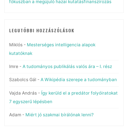
fókuszban a megújuló hazai kutatásfinanszírozás
LEGUTÓBBI HOZZÁSZÓLÁSOK
Miklós
-
Mesterséges intelligencia alapok
kutatóknak
Imre
-
A tudományos publikálás valós ára – I. rész
Szabolcs Gál
-
A Wikipédia szerepe a tudományban
Vajda András
-
Így kerüld el a predátor folyóiratokat
7 egyszerű lépésben
Adam
-
Miért jó szakmai bírálónak lenni?