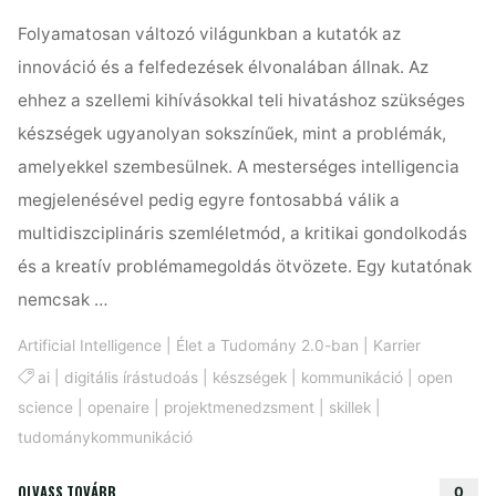
Folyamatosan változó világunkban a kutatók az
innováció és a felfedezések élvonalában állnak. Az
ehhez a szellemi kihívásokkal teli hivatáshoz szükséges
készségek ugyanolyan sokszínűek, mint a problémák,
amelyekkel szembesülnek. A mesterséges intelligencia
megjelenésével pedig egyre fontosabbá válik a
multidiszciplináris szemléletmód, a kritikai gondolkodás
és a kreatív problémamegoldás ötvözete. Egy kutatónak
nemcsak …
Artificial Intelligence
|
Élet a Tudomány 2.0-ban
|
Karrier
ai
|
digitális írástudoás
|
készségek
|
kommunikáció
|
open
science
|
openaire
|
projektmenedzsment
|
skillek
|
tudománykommunikáció
"5
OLVASS TOVÁBB
0