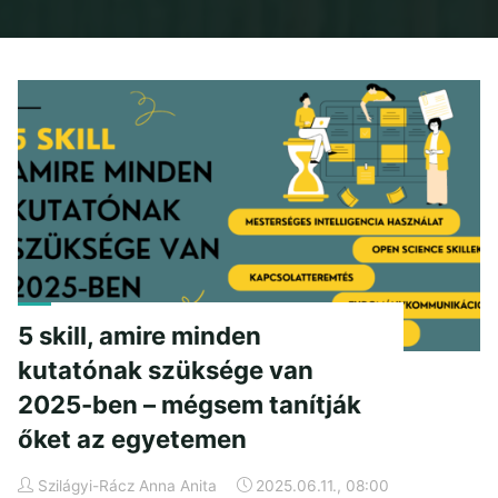
Home
2025
június
5 skill, amire minden
kutatónak szüksége van
2025-ben – mégsem tanítják
őket az egyetemen
Szilágyi-Rácz Anna Anita
2025.06.11., 08:00