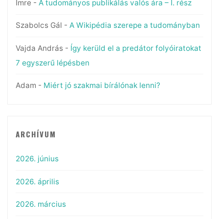
Imre
-
A tudományos publikálás valós ára – I. rész
Szabolcs Gál
-
A Wikipédia szerepe a tudományban
Vajda András
-
Így kerüld el a predátor folyóiratokat
7 egyszerű lépésben
Adam
-
Miért jó szakmai bírálónak lenni?
ARCHÍVUM
2026. június
2026. április
2026. március