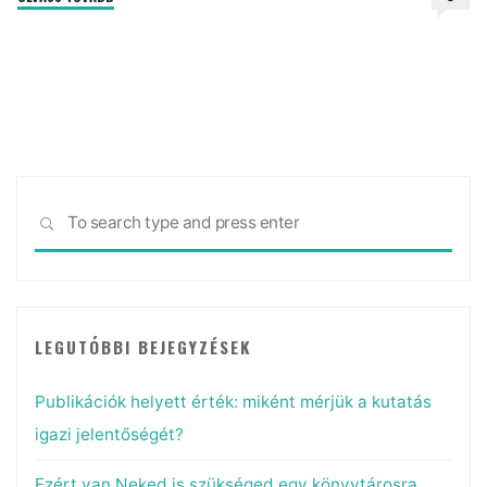
skill,
amire
minden
kutatónak
szüksége
van
2025-
Sea
ben
SEARCH
for:
–
mégsem
tanítják
őket
LEGUTÓBBI BEJEGYZÉSEK
az
egyetemen"
Publikációk helyett érték: miként mérjük a kutatás
igazi jelentőségét?
Ezért van Neked is szükséged egy könyvtárosra