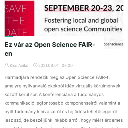
során
kapott
visszajelzésekre!"
Ez vár az Open Science FAIR-
en
Kiss Anikó
2021.09.01., 08:00
Harmadjára rendezik meg az Open Science FAIR-t,
amelyre nyilvánvaló okokból idén virtuális körülmények
között kerül sor. A konferenciána a tudományos
kommunikáció legfontosabb komponenseiről valamint a
nyílt tudomány kihívásairól és fejlődési lehetőségeiről
lesz szó, de beszéljünk inkább arról, hogy miért érdemes