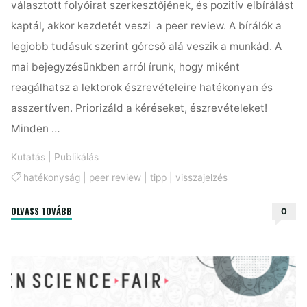
választott folyóirat szerkesztőjének, és pozitív elbírálást
kaptál, akkor kezdetét veszi a peer review. A bírálók a
legjobb tudásuk szerint górcső alá veszik a munkád. A
mai bejegyzésünkben arról írunk, hogy miként
reagálhatsz a lektorok észrevételeire hatékonyan és
asszertíven. Priorizáld a kéréseket, észrevételeket!
Minden …
Kutatás
|
Publikálás
hatékonyság
|
peer review
|
tipp
|
visszajelzés
"Így
OLVASS TOVÁBB
0
reagálj
hatékonyan
a
peer
review