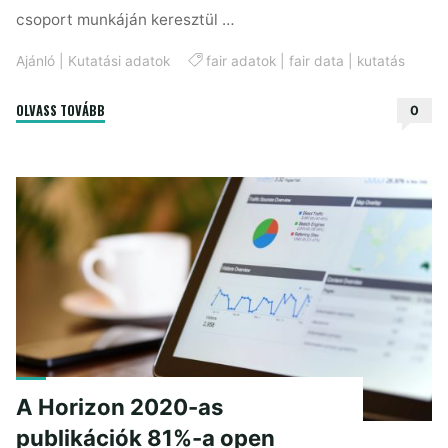
csoport munkáján keresztül …
Ajánló
|
Kutatási adatok
fair adatok
|
fair data
|
kutatás
"Hogyan
OLVASS TOVÁBB
0
legyél
FAIR
a
kutatásodban?"
A Horizon 2020-as
publikációk 81%-a open