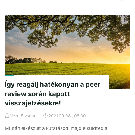
Horizon
2020-
as
publikációk
81%-
a
open
access"
Így reagálj hatékonyan a peer
review során kapott
visszajelzésekre!
Veze Erzsébet
2021.09.08., 08:00
Miután elkészült a kutatásod, majd elküldted a