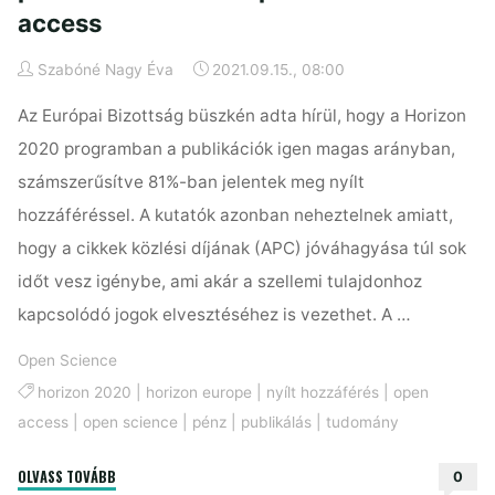
access
Szabóné Nagy Éva
2021.09.15., 08:00
Az Európai Bizottság büszkén adta hírül, hogy a Horizon
2020 programban a publikációk igen magas arányban,
számszerűsítve 81%-ban jelentek meg nyílt
hozzáféréssel. A kutatók azonban neheztelnek amiatt,
hogy a cikkek közlési díjának (APC) jóváhagyása túl sok
időt vesz igénybe, ami akár a szellemi tulajdonhoz
kapcsolódó jogok elvesztéséhez is vezethet. A …
Open Science
horizon 2020
|
horizon europe
|
nyílt hozzáférés
|
open
access
|
open science
|
pénz
|
publikálás
|
tudomány
"A
OLVASS TOVÁBB
0