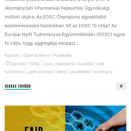
(Kormányzati Informatikai Fejlesztési Ügynökség)
indított útjára. Az EOSC Champions egyedülálló
kezdeményezés hazánkban. Mi az EOSC fő célja? Az
Európai Nyílt Tudományos Együttműködés (EOSC) egyik
fő célja, hogy aggregálja mindazt …
Kutatás
|
Open Science
|
Publikálás
bajnokai
|
EOSC
|
eosc champions
|
kutatás
|
nyílt
tudomány
|
open science
|
planS
|
publikálás
|
tudomány
"A
OLVASS TOVÁBB
0
nyílt
tudomány
bajnokai"