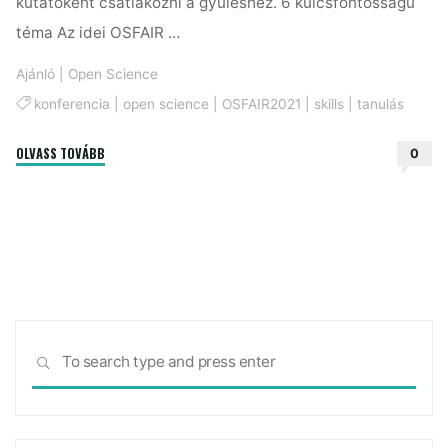
kutatóként csatlakozni a gyűléshez. 6 kulcsfontosságú
téma Az idei OSFAIR …
Ajánló
|
Open Science
konferencia
|
open science
|
OSFAIR2021
|
skills
|
tanulás
"Ez
OLVASS TOVÁBB
0
vár
az
Open
Science
FAIR-
en"
Sea
SEARCH
for: