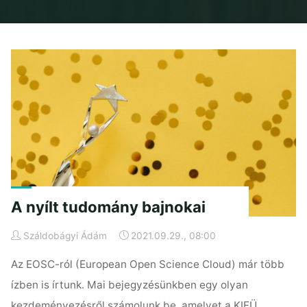
Home
2021
szeptember
A nyílt tudomány bajnokai
Száldobágyi Ádám
2021.09.29., 08:00
Az EOSC-ról (European Open Science Cloud) már több
ízben is írtunk. Mai bejegyzésünkben egy olyan
kezdeményezésről számolunk be, amelyet a KIFÜ