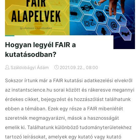
Hogyan legyél FAIR a
kutatásodban?
Száldobágyi Ádám
2021.09.22., 08:00
Sokszor írtunk már a FAIR kutatási adatkezelési elvekről
az instantscience.hu sorai között és rákeresve megannyi
érdekes cikket, bejegyzést és hozzászólást találhatunk
ebben a témában. Ezek egy része a FAIR mibenlétét
szeretnék megmagyarázni, mások a hasznosságát
emelik ki. Találhatunk különböző tudományterületekhez
tartozó leírásokat, amelyek egy kutató vagy kutató