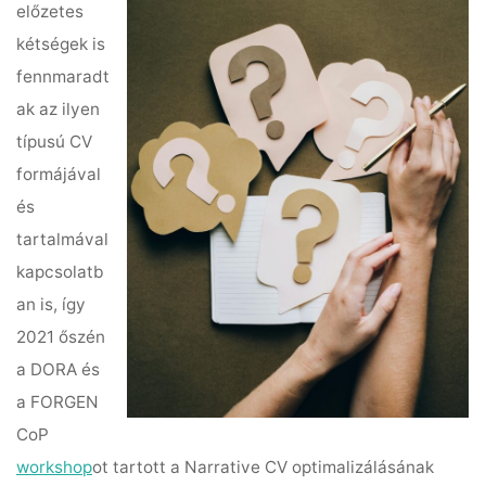
előzetes
kétségek is
fennmaradt
ak az ilyen
típusú CV
formájával
és
tartalmával
kapcsolatb
an is, így
2021 őszén
a DORA és
a FORGEN
CoP
workshop
ot tartott a Narrative CV optimalizálásának