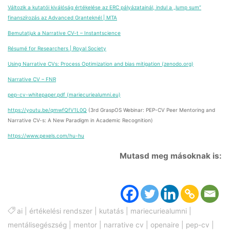
Változik a kutatói kiválóság értékelése az ERC pályázatainál, indul a „lump sum”
finanszírozás az Advanced Granteknél | MTA
Bemutatjuk a Narrative CV-t – Instantscience
Résumé for Researchers | Royal Society
Using Narrative CVs: Process Optimization and bias mitigation (zenodo.org)
Narrative CV – FNR
pep-cv-whitepaper.pdf (mariecuriealumni.eu)
https://youtu.be/qmwfQfV1L0Q
(3rd GraspOS Webinar: PEP-CV Peer Mentoring and
Narrative CV-s: A New Paradigm in Academic Recognition)
https://www.pexels.com/hu-hu
Mutasd meg másoknak is:
ai
|
értékelési rendszer
|
kutatás
|
mariecuriealumni
|
mentálisegészség
|
mentor
|
narrative cv
|
openaire
|
pep-cv
|