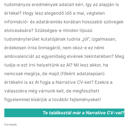
tudományos eredmények adatait kéri, így az alapján is
értékel? Hogy lesz elegendő idő a mai, végtelen
információ- és adatáramlás korában hosszabb szövegek
elolvasására? Szükséges-e minden típusú
tudományterület kutatójának tudnia „jól”, izgalmasan,
érdekesen írnia önmagáról, nem okoz-e ez némi
ambivalenciát az egyenlőség elvének tekintetében? Meg
tudja-e ezt írni helyettünk az AI? Mi lesz akkor, ha
nemcsak megírja, de majd (főként adatalapúan)
értékelni is az AI fogja a Narrative CV-ket? Ezekre a
válaszokra még várnunk kell, de megfeszített
figyelemmel kísérjük a további fejleményeket!
Te találkoztál már a Narrative CV-vel?
Források: