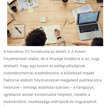
A Narrative CV formátuma az elmúlt 2-3 évben
folyamatosan alakul, de a lényege továbbra is az, hogy
ahelyett, hogy egy kutató az eddigi pályájának
tudománymetriai eredményeire, a különböző Impakt
Faktorral ellátott folyóiratokban megjelenő publikációira
helyezné – mintegy adatlista-szerűen – a hangsúlyt,
igyekezze azokat kontextusba helyezni, mesélni a
motivációiról, munkássága
miértjei
ről és
hogyan
jairól.