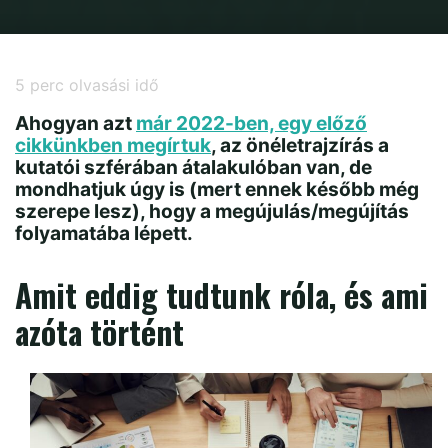
Home
Élet a Tudomány 2.0-ban
Hogy állunk manapság a Narrative CV-
vel?
5
perc olvasási idő
Ahogyan azt
már 2022-ben, egy előző
cikkünkben megírtuk
, az önéletrajzírás a
kutatói szférában átalakulóban van, de
mondhatjuk úgy is (mert ennek később még
szerepe lesz), hogy a megújulás/megújítás
folyamatába lépett.
Amit eddig tudtunk róla, és ami
azóta történt