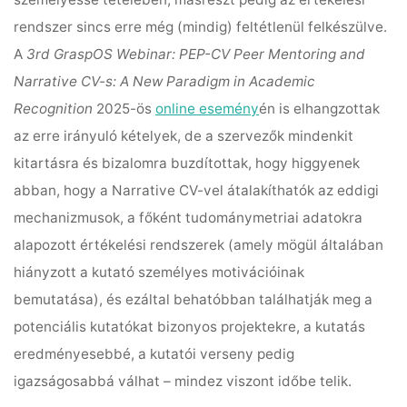
rendszer sincs erre még (mindig) feltétlenül felkészülve.
A
3rd GraspOS Webinar: PEP-CV Peer Mentoring and
Narrative CV-s: A New Paradigm in Academic
Recognition
2025-ös
online esemény
én is elhangzottak
az erre irányuló kételyek, de a szervezők mindenkit
kitartásra és bizalomra buzdítottak, hogy higgyenek
abban, hogy a Narrative CV-vel átalakíthatók az eddigi
mechanizmusok, a főként tudománymetriai adatokra
alapozott értékelési rendszerek (amely mögül általában
hiányzott a kutató személyes motivációinak
bemutatása), és ezáltal behatóbban találhatják meg a
potenciális kutatókat bizonyos projektekre, a kutatás
eredményesebbé, a kutatói verseny pedig
igazságosabbá válhat – mindez viszont időbe telik.