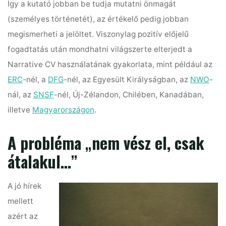
Így a kutató jobban be tudja mutatni önmagát
(személyes történetét), az értékelő pedig jobban
megismerheti a jelöltet. Viszonylag pozitív előjelű
fogadtatás után mondhatni világszerte elterjedt a
Narrative CV használatának gyakorlata, mint például az
ERC
-nél, a
DFG
-nél, az Egyesült Királyságban, az
NWO
-
nál, az
SNSF
-nél, Új-Zélandon, Chilében, Kanadában,
illetve
Magyarországon
.
A probléma „nem vész el, csak
átalakul…”
A jó hírek
mellett
azért az