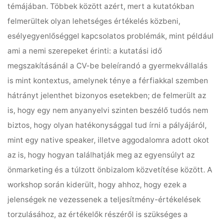
témájában. Többek között azért, mert a kutatókban
felmerültek olyan lehetséges értékelés közbeni,
esélyegyenlőséggel kapcsolatos problémák, mint például
ami a nemi szerepeket érinti: a kutatási idő
megszakításánál a CV-be beleírandó a gyermekvállalás
is mint kontextus, amelynek ténye a férfiakkal szemben
hátrányt jelenthet bizonyos esetekben; de felmerült az
is, hogy egy nem anyanyelvi szinten beszélő tudós nem
biztos, hogy olyan hatékonysággal tud írni a pályájáról,
mint egy native speaker, illetve aggodalomra adott okot
az is, hogy hogyan találhatják meg az egyensúlyt az
önmarketing és a túlzott önbizalom közvetítése között. A
workshop során kiderült, hogy ahhoz, hogy ezek a
jelenségek ne vezessenek a teljesítmény-értékelések
torzulásához, az értékelők részéről is szükséges a