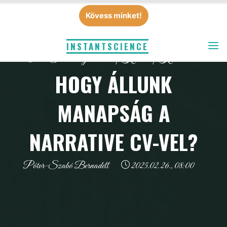
Skip
Kövess minket!
to
content
INSTANTSCIENCE
Élet a Tudomány 2.0-ban
|
Karrier
|
Kutatás
HOGY ÁLLUNK
MANAPSÁG A
NARRATIVE CV-VEL?
Pótor-Szabó Bernadett
2025.02.26., 08:00