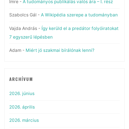
Imre
-
A tudományos publikálás valós ára – I. rész
Szabolcs Gál
-
A Wikipédia szerepe a tudományban
Vajda András
-
Így kerüld el a predátor folyóiratokat
7 egyszerű lépésben
Adam
-
Miért jó szakmai bírálónak lenni?
ARCHÍVUM
2026. június
2026. április
2026. március