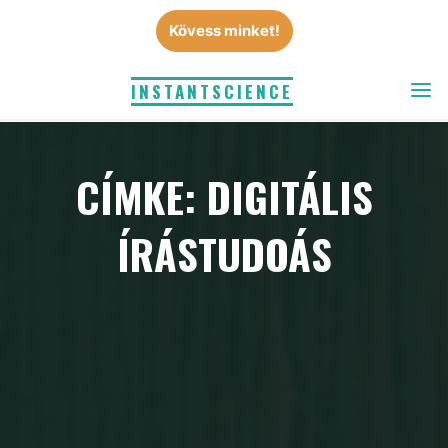
Skip
Kövess minket!
to
content
INSTANTSCIENCE
CÍMKE: DIGITÁLIS
ÍRÁSTUDOÁS