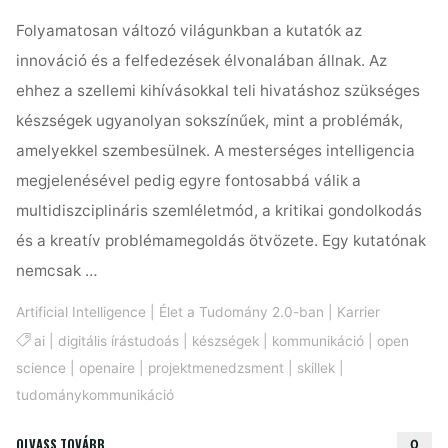
Folyamatosan változó világunkban a kutatók az
innováció és a felfedezések élvonalában állnak. Az
ehhez a szellemi kihívásokkal teli hivatáshoz szükséges
készségek ugyanolyan sokszínűek, mint a problémák,
amelyekkel szembesülnek. A mesterséges intelligencia
megjelenésével pedig egyre fontosabbá válik a
multidiszciplináris szemléletmód, a kritikai gondolkodás
és a kreatív problémamegoldás ötvözete. Egy kutatónak
nemcsak …
Artificial Intelligence
|
Élet a Tudomány 2.0-ban
|
Karrier
ai
|
digitális írástudoás
|
készségek
|
kommunikáció
|
open
science
|
openaire
|
projektmenedzsment
|
skillek
|
tudománykommunikáció
"5
OLVASS TOVÁBB
0