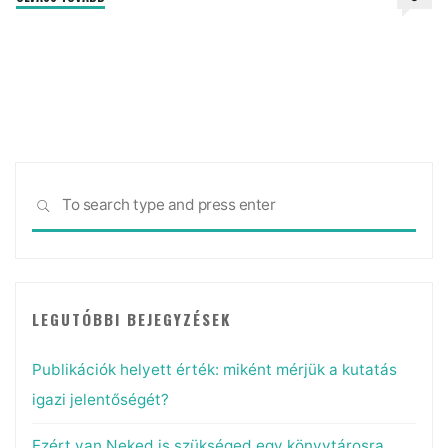
skill,
amire
minden
kutatónak
szüksége
van
2025-
Sea
ben
SEARCH
for:
–
mégsem
tanítják
őket
LEGUTÓBBI BEJEGYZÉSEK
az
egyetemen"
Publikációk helyett érték: miként mérjük a kutatás
igazi jelentőségét?
Ezért van Neked is szükséged egy könyvtárosra