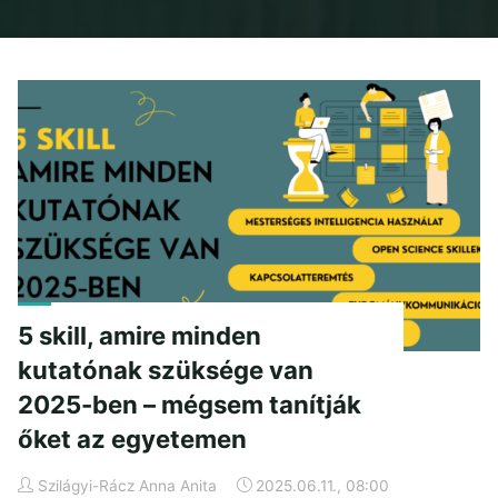
Home
Posts tagged "digitális írástudoás"
5 skill, amire minden
kutatónak szüksége van
2025-ben – mégsem tanítják
őket az egyetemen
Szilágyi-Rácz Anna Anita
2025.06.11., 08:00