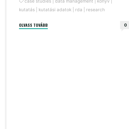
case studies
|
data management
|
könyv
|
kutatás
|
kutatási adatok
|
rda
|
research
"Így
OLVASS TOVÁBB
0
tedd
érdekeltté
a
kutatókat
az
adatkezelésben"