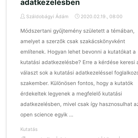
adatkezelésben
Száldobágyi Ádám
2020.02.19., 08:00
Módszertani gyűjtemény született a témában,
amelyet a szerzők csak szakácskönyvként
említenek. Hogyan lehet bevonni a kutatókat a
kutatási adatkezelésbe? Erre a kérdése keresi 
választ sok a kutatási adatkezeléssel foglalkoz
szakember. Különösen fontos, hogy a kutatók
érdekeltek legyenek a megfelelő kutatási
adatkezelésben, mivel csak így hasznosulhat a
open science egyik …
Kutatás