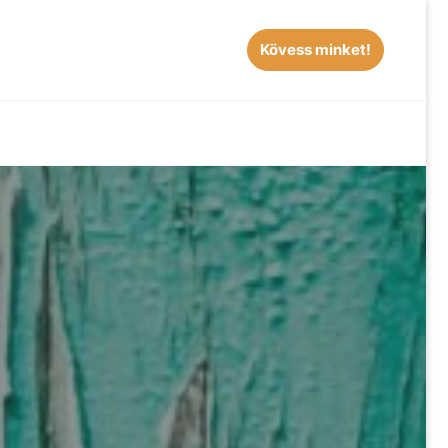
Kövess minket!
EARCH
S