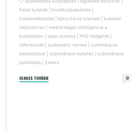
adatkezelés kutatásban
|
egyetemi könyvtár
|
fiatal kutatók
|
hivatkozáskezelés
|
irodalomkutatás
|
könyvtáros szerepe
|
kutatási
módszertan
|
mesterséges intelligencia a
kutatásban
|
open science
|
PhD hallgatók
|
referenciák
|
systematic review
|
tudományos
adatbázisok
|
tudományos kutatás
|
tudományos
publikálás
|
Zotero
"Ezért
OLVASS TOVÁBB
0
van
Neked
is
szükséged
egy
könyvtárosra"