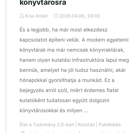
könyvtárosra
Kiss Anikó
2026.04.08., 08:00
És a legjobb, ha már most elkezdesz
kapcsolatot építeni velük. A modern egyetemi
könyvtárak ma már nemcsak könyvraktárak,
hanem olyan kutatási infrastruktúra lapul meg
bennük, amelyet ha jól tudsz használni, akár
hónapokkal gyorsíthatja a munkád. Ez a
bejegyzés arról szól, miért érdemes fiatal
kutatóként tudatosan együtt dolgozni
könyvtárosokkal és milyen …
Élet a Tudomány 2.0-ban
|
Kutatás
|
Publikálás