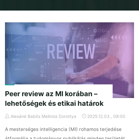
Home
Articles posted by Alexáné Babits Melinda Dorottya
Peer review az MI korában –
lehetőségek és etikai határok
Alexáné Babits Melinda Dorottya
2025.12.03., 08:00
A mesterséges intelligencia (MI) rohamos terjedése
átformálja a tudományos publikálás minden területét,