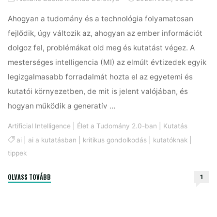
Ahogyan a tudomány és a technológia folyamatosan
fejlődik, úgy változik az, ahogyan az ember információt
dolgoz fel, problémákat old meg és kutatást végez. A
mesterséges intelligencia (MI) az elmúlt évtizedek egyik
legizgalmasabb forradalmát hozta el az egyetemi és
kutatói környezetben, de mit is jelent valójában, és
hogyan működik a generatív …
Artificial Intelligence
|
Élet a Tudomány 2.0-ban
|
Kutatás
ai
|
ai a kutatásban
|
kritikus gondolkodás
|
kutatóknak
|
tippek
"Mesterséges
OLVASS TOVÁBB
1
intelligencia
alapok
kutatóknak"