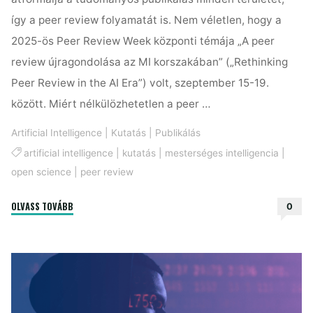
így a peer review folyamatát is. Nem véletlen, hogy a
2025-ös Peer Review Week központi témája „A peer
review újragondolása az MI korszakában” („Rethinking
Peer Review in the AI Era”) volt, szeptember 15-19.
között. Miért nélkülözhetetlen a peer …
Artificial Intelligence
|
Kutatás
|
Publikálás
artificial intelligence
|
kutatás
|
mesterséges intelligencia
|
open science
|
peer review
"Peer
OLVASS TOVÁBB
0
review
az
MI
korában
–
lehetőségek