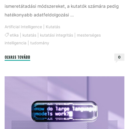
ismeretátadási módszereket, a kutatók számára pedig
hatékonyabb adatfeldolgozási …
Artificial Intelligence
|
Kutatás
etika
|
kutatás
|
kutatási integritás
|
mesterséges
intelligencia
|
tudomány
"Etikus
OLVASS TOVÁBB
0
mesterséges
intelligencia-
használat
egyetemi
környezetben "