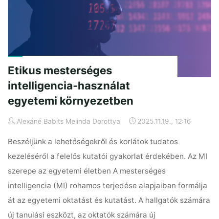
és
etikai
határok"
Etikus mesterséges
intelligencia-használat
egyetemi környezetben
Alexáné Babits Melinda Dorottya
2025.11.19., 12:16
Beszéljünk a lehetőségekről és korlátok tudatos
kezeléséről a felelős kutatói gyakorlat érdekében. Az MI
szerepe az egyetemi életben A mesterséges
intelligencia (MI) rohamos terjedése alapjaiban formálja
át az egyetemi oktatást és kutatást. A hallgatók számára
új tanulási eszközt, az oktatók számára új