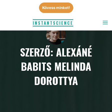
Skip
Kövess minket!
to
content
INSTANTSCIENCE
SZERZŐ: ALEXÁNÉ
BABITS MELINDA
DOROTTYA