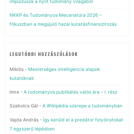
impulzusok a nyílt tudomány világából
NKKP és Tudományos Mecenatúra 2026 –
fókuszban a megújuló hazai kutatásfinanszírozás
LEGUTÓBBI HOZZÁSZÓLÁSOK
Miklós
-
Mesterséges intelligencia alapok
kutatóknak
Imre
-
A tudományos publikálás valós ára – I. rész
Szabolcs Gál
-
A Wikipédia szerepe a tudományban
Vajda András
-
Így kerüld el a predátor folyóiratokat
7 egyszerű lépésben