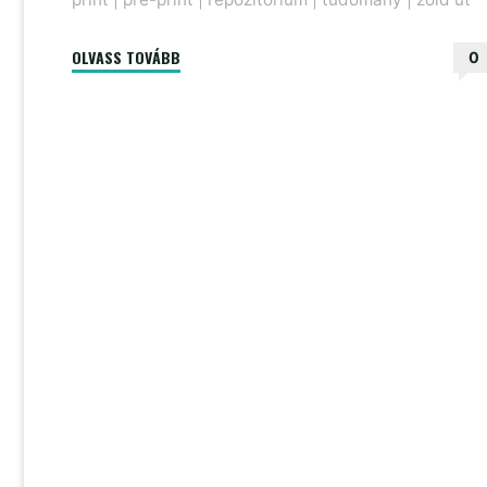
"A
OLVASS TOVÁBB
0
szerzői
archiválás
útvesztőjében"