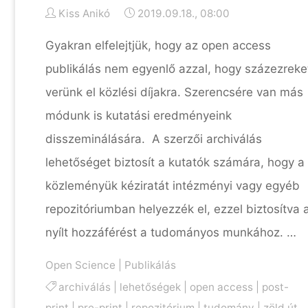
Kiss Anikó
2019.09.18., 08:00
Gyakran elfelejtjük, hogy az open access
publikálás nem egyenlő azzal, hogy százezreke
verünk el közlési díjakra. Szerencsére van más
módunk is kutatási eredményeink
disszeminálására. A szerzői archiválás
lehetőséget biztosít a kutatók számára, hogy a
közleményük kéziratát intézményi vagy egyéb
repozitóriumban helyezzék el, ezzel biztosítva 
nyílt hozzáférést a tudományos munkához. …
Open Science
|
Publikálás
archiválás
|
lehetőségek
|
open access
|
post-
print
|
pre-print
|
repozitórium
|
tudomány
|
zöld út