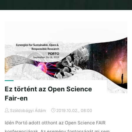
Home
Posts tagged "Porto"
Ez történt az Open Science
Fair-en
Száldobágyi Ádám
2019.10.02., 08:00
Idén Portó adott otthont az Open Science FAIR
konferenciának. Az esemény fontosságát mi sem