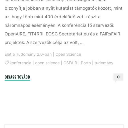
bizonyítja jobban a nyílt kutatást támogatók között, mint
az, hogy több mint 400 érdeklődő vett részt a
háromnapos eseményen. A konferencia fő szervezői:
OpenAIRE, FIT4RRI, EOSC Secretariat.eu és a FAIRsFAIR
projektek. A szervezők célja az volt, …
Élet a Tudomány 2.0-ban
|
Open Science
konferencia
|
open science
|
OSFAIR
|
Porto
|
tudomány
"Ez
OLVASS TOVÁBB
0
történt
az
Open
Science
Fair-
en"