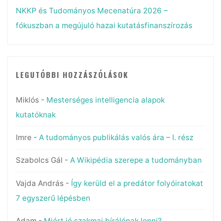
NKKP és Tudományos Mecenatúra 2026 –
fókuszban a megújuló hazai kutatásfinanszírozás
LEGUTÓBBI HOZZÁSZÓLÁSOK
Miklós
-
Mesterséges intelligencia alapok
kutatóknak
Imre
-
A tudományos publikálás valós ára – I. rész
Szabolcs Gál
-
A Wikipédia szerepe a tudományban
Vajda András
-
Így kerüld el a predátor folyóiratokat
7 egyszerű lépésben
Adam
-
Miért jó szakmai bírálónak lenni?