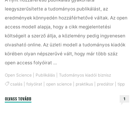
leegyszerűsítette a tudományos publikálást, az
eredmények könnyedén hozzáférhetővé váltak. Az open
access modell alapja, hogy a cikk megjelentetési
költségeit a szerző állja, a közlemény pedig ingyenesen
olvasható online. Az üzleti modell a tudományos kiadók
körében olyan népszerűvé vált, hogy már több száz
open access folyóirat …
Open Science
|
Publikálás
|
Tudományos kiadói biznisz
csalás
|
folyóirat
|
open science
|
praktikus
|
predátor
|
tipp
"Így
OLVASS TOVÁBB
1
kerüld
el
a
predátor