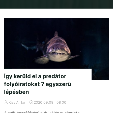
Home
Posts tagged "praktikus"
Így kerüld el a predátor
folyóiratokat 7 egyszerű
lépésben
Kiss Anikó
2020.09.09., 08:00
A nyílt hozzáférésű publikálás gyakorlata