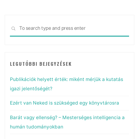
folyóiratokat
7
egyszerű
Sea
lépésben"
SEARCH
for:
LEGUTÓBBI BEJEGYZÉSEK
Publikációk helyett érték: miként mérjük a kutatás
igazi jelentőségét?
Ezért van Neked is szükséged egy könyvtárosra
Barát vagy ellenség? – Mesterséges intelligencia a
humán tudományokban