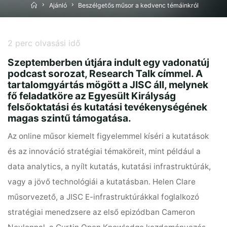
Home
Ajánló
Beszélgetős műsor a kedvenc témáinkról
2
perc olvasási idő
Szeptemberben útjára indult egy vadonatúj
podcast sorozat, Research Talk címmel. A
tartalomgyártás mögött a JISC áll, melynek
fő feladatköre az Egyesült Királyság
felsőoktatási és kutatási tevékenységének
magas szintű támogatása.
Az online műsor kiemelt figyelemmel kíséri a kutatások
és az innováció stratégiai témaköreit, mint például a
data analytics, a nyílt kutatás, kutatási infrastruktúrák,
vagy a jövő technológiái a kutatásban. Helen Clare
műsorvezető, a JISC E-infrastruktúrákkal foglalkozó
stratégiai menedzsere az első epizódban Cameron