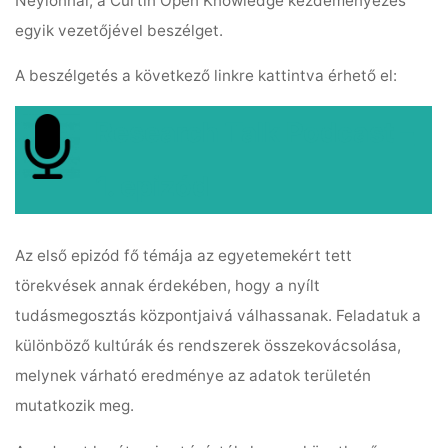
Neylonnal, a Curtin Open Knowledge kezdeményezés
egyik vezetőjével beszélget.
A beszélgetés a következő linkre kattintva érhető el:
Research Talk Podcast –
1. epizód
Az első epizód fő témája az egyetemekért tett
törekvések annak érdekében, hogy a nyílt
tudásmegosztás központjaivá válhassanak. Feladatuk a
különböző kultúrák és rendszerek összekovácsolása,
melynek várható eredménye az adatok területén
mutatkozik meg.