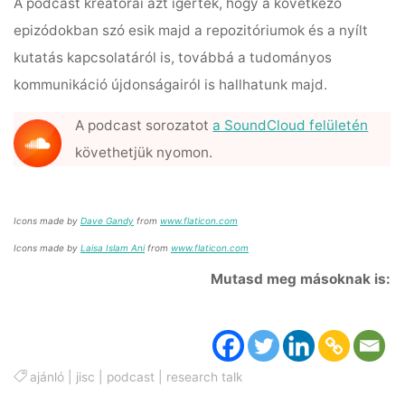
A podcast kreátorai azt ígérték, hogy a következő
epizódokban szó esik majd a repozitóriumok és a nyílt
kutatás kapcsolatáról is, továbbá a tudományos
kommunikáció újdonságairól is hallhatunk majd.
A podcast sorozatot
a SoundCloud felületén
követhetjük nyomon.
Icons made by
Dave Gandy
from
www.flaticon.com
Icons made by
Laisa Islam Ani
from
www.flaticon.com
Mutasd meg másoknak is:
ajánló
|
jisc
|
podcast
|
research talk