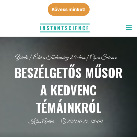
Skip
Kövess minket!
to
content
INSTANTSCIENCE
Ajánló
|
Élet a Tudomány 2.0-ban
|
Open Science
BESZÉLGETŐS MŰSOR
A KEDVENC
TÉMÁINKRÓL
Kiss Anikó
2021.10.27., 08:00