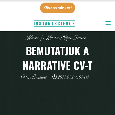
Skip
Kövess minket!
to
content
INSTANTSCIENCE
Karrier
|
Kutatás
|
Open Science
BEMUTATJUK A
NARRATIVE CV-T
Veze Erzsébet
2022.02.09., 08:00