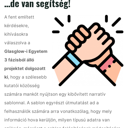
…de van segítség!
A fent említett
kérdésekre,
kihívásokra
válaszolva a
Glasglow-i Egyetem
3 fázisból álló
projektet dolgozott
ki
, hogy a szélesebb
kutatói közösség
számára mankót nyújtson egy kibővített narratív
sablonnal. A sablon egyrészt útmutatást ad a
felhasználók számára arra vonatkozólag, hogy mely
információ hova kerüljön, milyen típusú adatra van