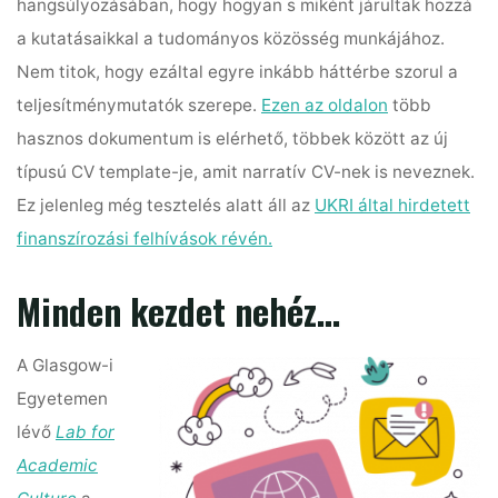
hangsúlyozásában, hogy hogyan s miként járultak hozzá
a kutatásaikkal a tudományos közösség munkájához.
Nem titok, hogy ezáltal egyre inkább háttérbe szorul a
teljesítménymutatók szerepe.
Ezen az oldalon
több
hasznos dokumentum is elérhető, többek között az új
típusú CV template-je, amit narratív CV-nek is neveznek.
Ez jelenleg még tesztelés alatt áll az
UKRI által hirdetett
finanszírozási felhívások révén.
Minden kezdet nehéz…
A Glasgow-i
Egyetemen
lévő
Lab for
Academic