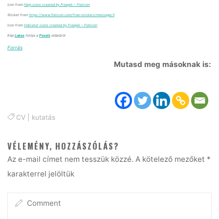
Icon from
Help icons created by Freepik – Flaticon
Sticket from
https://www.flaticon.com/free-stickers/message/3
Icon from
Indicator icons created by Freepik – Flaticon
Kép
Lukas
fotója a
Pexels
oldaláról
Forrás
Mutasd meg másoknak is:
CV
|
kutatás
VÉLEMÉNY, HOZZÁSZÓLÁS?
Az e-mail címet nem tesszük közzé.
A kötelező mezőket
*
karakterrel jelöltük