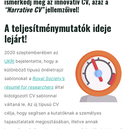
ismerkedj meg az innovatív CV, azaz a
“Narrative CV”
jellemzőivel!
A teljesítménymutatók ideje
lejárt!
2020 szeptemberében az
UKRI
bejelentette, hogy a
különböző típusú önéletrajzi
sablonokat a
Royal Society’s
résumé for researchers
által
kidolgozott CV sablonnal
váltaná le. Az új típusú CV
célja, hogy segítsen a kutatóknak a személyes
tapasztalataik megosztásában, illetve annak