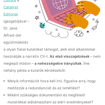
Culture
a
Catalyst
Editorial
igazgatójával –
Dr. Jane
Alfred-del
együttműködv
e olyan fiatal kutatókat támogat, akik első alkalommal
használják a narratív CV-t.
Az első visszajelzések
– nem
meglepő módon –
a nehezségekre irányultak
. Íme
néhány példa a kutatók kérdéseiből:
Melyik információt hova kell írni, figyelve arra, hogy
mellőzzük a redundanciát és az ismétlést?
Miként szükséges dokumentálni és megfelelő
mutatókkal alátámasztani az elért eredményeket?