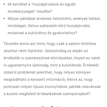
Mi kerülhet a “hozzájárulások és egyéb
tevékenységek” mezőbe?
Milyen példákat érdemes feltüntetni, amelyek hatást,
minőséget, illetve szélesebb körű hozzájárulást
mutatnak a kultúrához és gyakorlathoz?
Tévedés lenne azt hinni, hogy csak a sablon kitöltése
okozhat némi fejtörést. Valószínűleg az elején az
értékelők is szembesülnek kihívásokkal, hiszen ez nekik
is ugyanannyira újdonság, mint a kutatóknak. Értékelői
oldalról problémát jelenthet, hogy milyen könnyen
megtalálható a keresett információ, illetve az, hogy
pontosan milyen típusú bizonyítékok, példák relevánsak
a kutató megfelelő értékelésének szempontjából?