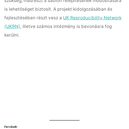
szükség, másrészt a sablon felépítésének módosítására
is lehetőséget biztosít. A projekt kidolgozásában és
fejlesztésében részt vesz a
UK Reproducibility Network
(UKRN)
, illetve számos intézmény is bevonásra fog
kerülni.
Források: