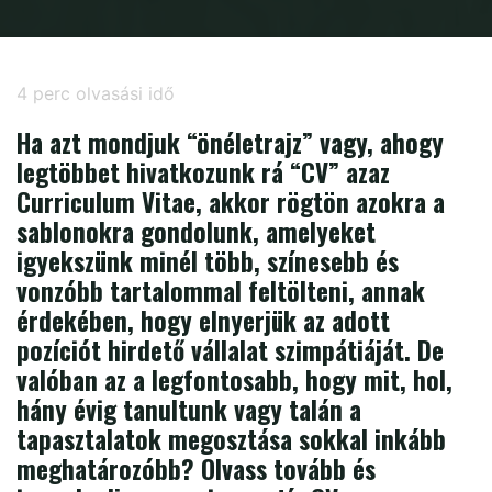
Home
Karrier
Bemutatjuk a Narrative CV-t
4
perc olvasási idő
Ha azt mondjuk “önéletrajz” vagy, ahogy
legtöbbet hivatkozunk rá “CV” azaz
Curriculum Vitae, akkor rögtön azokra a
sablonokra gondolunk, amelyeket
igyekszünk minél több, színesebb és
vonzóbb tartalommal feltölteni, annak
érdekében, hogy elnyerjük az adott
pozíciót hirdető vállalat szimpátiáját. De
valóban az a legfontosabb, hogy mit, hol,
hány évig tanultunk vagy talán a
tapasztalatok megosztása sokkal inkább
meghatározóbb? Olvass tovább és