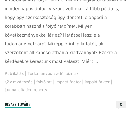
mindennapos dolog, viszont volt már rá több példa is,
hogy egy szerkesztőség úgy döntött, elengedi a
korábban használt folyóiratcímet. Milyen
következményekkel jár ez? Hatással lesz-e a
tudománymetriára? Miképp érinti a kutatót, aki
szerzőként áll kapcsolatban a kiadvánnyal? Ezekre a
kérdésekre kerestünk most választ. Miért …
Publikálás
|
Tudományos kiadói biznisz
címváltozás
|
folyóirat
|
impact factor
|
impakt faktor
|
journal citation reports
"Mi
OLVASS TOVÁBB
0
történik
akkor,
ha