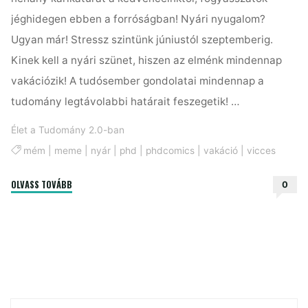
jéghidegen ebben a forróságban! Nyári nyugalom?
Ugyan már! Stressz szintünk júniustól szeptemberig.
Kinek kell a nyári szünet, hiszen az elménk mindennap
vakációzik! A tudósember gondolatai mindennap a
tudomány legtávolabbi határait feszegetik! …
Élet a Tudomány 2.0-ban
mém
|
meme
|
nyár
|
phd
|
phdcomics
|
vakáció
|
vicces
"Így
OLVASS TOVÁBB
0
vakációzik
egy
PhD-
s"