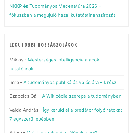
NKKP és Tudományos Mecenatúra 2026 –
fókuszban a megújuló hazai kutatásfinanszírozás
LEGUTÓBBI HOZZÁSZÓLÁSOK
Miklós
-
Mesterséges intelligencia alapok
kutatóknak
Imre
-
A tudományos publikálás valós ára – I. rész
Szabolcs Gál
-
A Wikipédia szerepe a tudományban
Vajda András
-
Így kerüld el a predátor folyóiratokat
7 egyszerű lépésben
Adam
-
Miért jó szakmai bírálónak lenni?