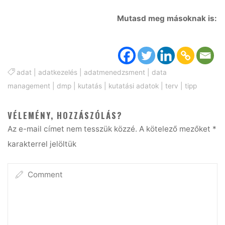
Mutasd meg másoknak is:
adat
|
adatkezelés
|
adatmenedzsment
|
data
management
|
dmp
|
kutatás
|
kutatási adatok
|
terv
|
tipp
VÉLEMÉNY, HOZZÁSZÓLÁS?
Az e-mail címet nem tesszük közzé.
A kötelező mezőket
*
karakterrel jelöltük