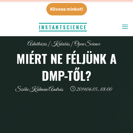
Skip
Kövess minket!
to
content
INSTANTSCIENCE
Adatbázis
|
Kutatás
|
Open Science
MIÉRT NE FÉLJÜNK A
DMP-TŐL?
Szőke Kálmán András
2019.06.05., 08:00