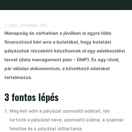
Home
Adatbázis
Miért ne féljünk a DMP-től?
2
perc olvasási idő
Manapság és várhatóan a jövőben is egyre több
finanszírozó kéri arra a kutatókat, hogy kutatási
pályázatuk részeként készítsenek el egy adatkezelési
tervet (data management plan – DMP). Ez egy rövid,
pár oldalas dokumentum, a következő adatokat
tartalmazza.
3 fontos lépés
Meg kell adni a pályázat azonosító adatait, ide
tartozik a pályázat neve, azonosító száma, a szakmai
felelőse és a pályázat időtartama.