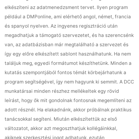
elkészíteni az adatmenedzsment tervet. Ilyen program
például a DMPonline, ami elérhető angol, német, francia
és spanyol nyelven. Az ingyenes regisztráció után
megadhatjuk a támogató szervezetet, és ha szerencsénk
van, az adatbázisban már megtalálható a szervezet és
így egy előre elkészített sablont használhatunk. Ha nem
találjuk meg, egyedi formátumot készíthetünk. Minden a
kutatás szempontjából fontos témát körbejárhatunk a
program segítségével, így nem hagyunk ki semmit. A DCC
munkatársai minden részhez mellékeltek egy rövid
leírást, hogy ők mit gondolnak fontosnak megemlíteni az
adott résznél. Ha elakadnánk, akkor próbálnak praktikus
tanácsokkal segíteni. Miután elkészítettük az első
változatot, akkor azt megoszthatjuk kollégáinkkal,
akiknek szerkesztési jogot adhatunk, ezután