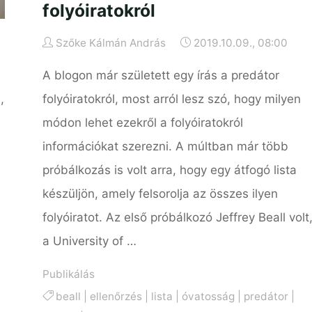
folyóiratokról
Szőke Kálmán András
2019.10.09., 08:00
A blogon már született egy írás a predátor
,
folyóiratokról, most arról lesz szó, hogy milyen
módon lehet ezekről a folyóiratokról
információkat szerezni. A múltban már több
próbálkozás is volt arra, hogy egy átfogó lista
l
készüljön, amely felsorolja az összes ilyen
folyóiratot. Az első próbálkozó Jeffrey Beall volt
a University of …
Publikálás
beall
|
ellenőrzés
|
lista
|
óvatosság
|
predátor
|