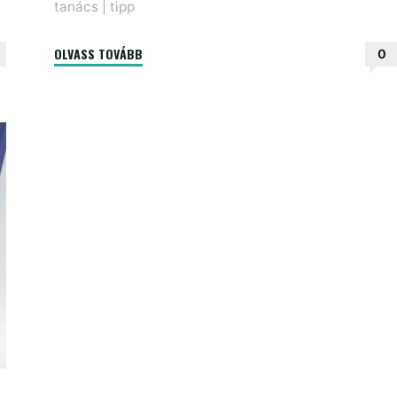
tanács
|
tipp
"A
OLVASS TOVÁBB
0
feketelistás
folyóiratokról"