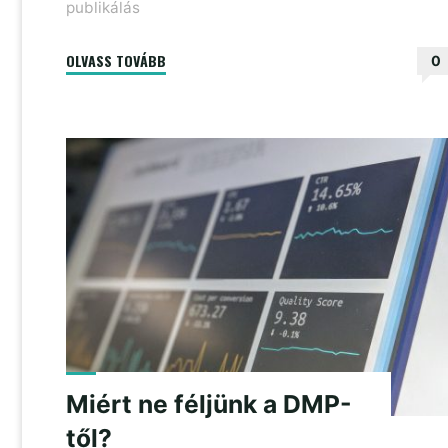
publikálás
"Hibázhat-
OLVASS TOVÁBB
0
e
a
plágiumszűrő?"
Miért ne féljünk a DMP-
től?