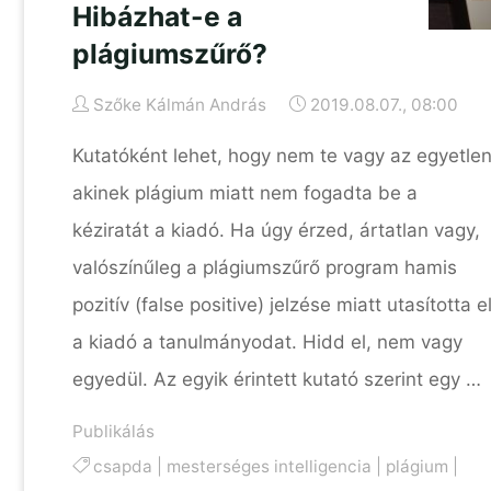
Hibázhat-e a
plágiumszűrő?
Szőke Kálmán András
2019.08.07., 08:00
Kutatóként lehet, hogy nem te vagy az egyetlen
akinek plágium miatt nem fogadta be a
kéziratát a kiadó. Ha úgy érzed, ártatlan vagy,
valószínűleg a plágiumszűrő program hamis
pozitív (false positive) jelzése miatt utasította e
a kiadó a tanulmányodat. Hidd el, nem vagy
egyedül. Az egyik érintett kutató szerint egy …
Publikálás
csapda
|
mesterséges intelligencia
|
plágium
|