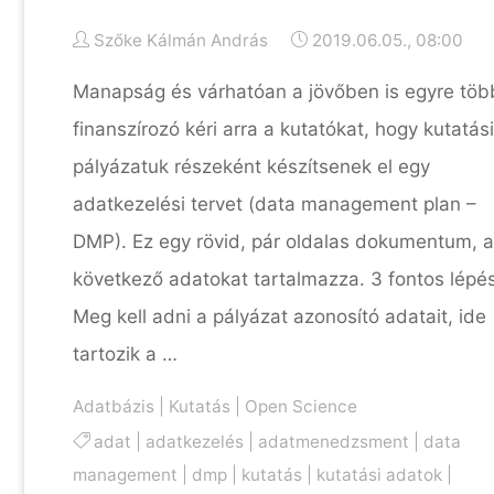
Szőke Kálmán András
2019.06.05., 08:00
Manapság és várhatóan a jövőben is egyre töb
finanszírozó kéri arra a kutatókat, hogy kutatási
pályázatuk részeként készítsenek el egy
adatkezelési tervet (data management plan –
DMP). Ez egy rövid, pár oldalas dokumentum, a
következő adatokat tartalmazza. 3 fontos lépé
Meg kell adni a pályázat azonosító adatait, ide
tartozik a …
Adatbázis
|
Kutatás
|
Open Science
adat
|
adatkezelés
|
adatmenedzsment
|
data
management
|
dmp
|
kutatás
|
kutatási adatok
|