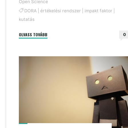
Open Science
DORA
|
értékelési rendszer
|
impakt faktor
|
kutatás
"Újabb
OLVASS TOVÁBB
0
tudománymetriai
felmérés
eredményei
láttak
napvilágot"