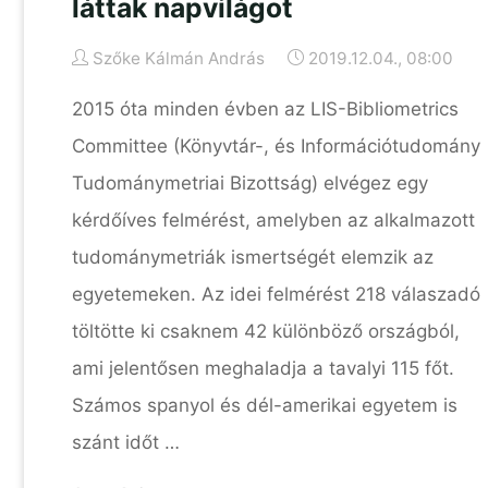
láttak napvilágot
Szőke Kálmán András
2019.12.04., 08:00
2015 óta minden évben az LIS-Bibliometrics
Committee (Könyvtár-, és Információtudomány
Tudománymetriai Bizottság) elvégez egy
kérdőíves felmérést, amelyben az alkalmazott
tudománymetriák ismertségét elemzik az
egyetemeken. Az idei felmérést 218 válaszadó
töltötte ki csaknem 42 különböző országból,
ami jelentősen meghaladja a tavalyi 115 főt.
Számos spanyol és dél-amerikai egyetem is
szánt időt …