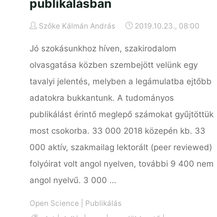
publikálásban
Szőke Kálmán András
2019.10.23., 08:00
Jó szokásunkhoz híven, szakirodalom
olvasgatása közben szembejött velünk egy
tavalyi jelentés, melyben a legámulatba ejtőbb
adatokra bukkantunk. A tudományos
publikálást érintő meglepő számokat gyűjtöttük
most csokorba. 33 000 2018 közepén kb. 33
000 aktív, szakmailag lektorált (peer reviewed)
folyóirat volt angol nyelven, további 9 400 nem
angol nyelvű. 3 000 …
Open Science
|
Publikálás