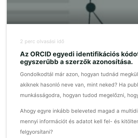
2
perc olvasási idő
Az ORCID egyedi identifikációs kódot
egyszerűbb a szerzők azonosítása.
Gondolkodtál már azon, hogyan tudnád megkülön
akiknek hasonló neve van, mint neked? Ha publi
munkásságodra, hogyan tudod megelőzni, hogy 
Ahogy egyre inkább beleveted magad a multidis
mennyi információt és adatot kell fel- és kitöl
felgyorsítani?