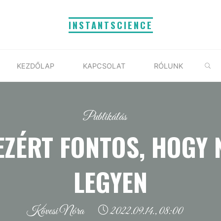
INSTANTSCIENCE
S
KEZDŐLAP
KAPCSOLAT
RÓLUNK
Publikálás
EZÉRT FONTOS, HOGY 
LEGYEN
Kövesi Nóra
2022.09.14., 08:00