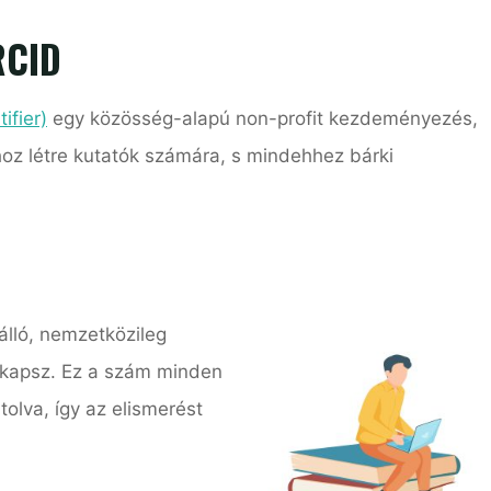
RCID
ifier)
egy közösség-alapú non-profit kezdeményezés,
hoz létre kutatók számára, s mindehhez bárki
álló, nemzetközileg
t kapsz. Ez a szám minden
lva, így az elismerést