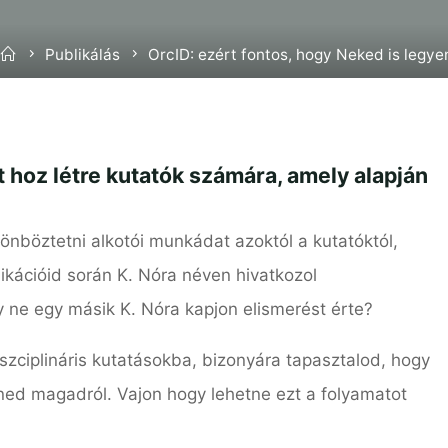
Home
Publikálás
OrcID: ezért fontos, hogy Neked is legye
 hoz létre kutatók számára, amely alapján
böztetni alkotói munkádat azoktól a kutatóktól,
kációid során K. Nóra néven hivatkozol
ne egy másik K. Nóra kapjon elismerést érte?
zciplináris kutatásokba, bizonyára tapasztalod, hogy
tened magadról. Vajon hogy lehetne ezt a folyamatot