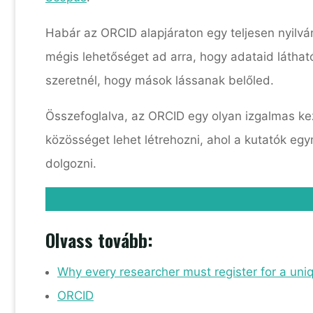
Habár az ORCID alapjáraton egy teljesen nyilvá
mégis lehetőséget ad arra, hogy adataid láthat
szeretnél, hogy mások lássanak belőled.
Összefoglalva, az ORCID egy olyan izgalmas kez
közösséget lehet létrehozni, ahol a kutatók egy
dolgozni.
Olvass tovább:
Why every researcher must register for a uniq
ORCID