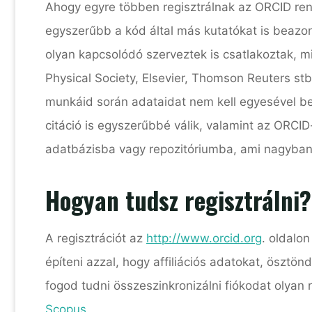
Ahogy egyre többen regisztrálnak az ORCID ren
egyszerűbb a kód által más kutatókat is beazono
olyan kapcsolódó szerveztek is csatlakoztak, m
Physical Society, Elsevier, Thomson Reuters stb.
munkáid során adataidat nem kell egyesével beír
citáció is egyszerűbbé válik, valamint az ORCID-
adatbázisba vagy repozitóriumba, ami nagyban
Hogyan tudsz regisztrálni?
A regisztrációt az
http://www.orcid.org
. oldalon
építeni azzal, hogy affiliációs adatokat, ösztö
fogod tudni összeszinkronizálni fiókodat olyan 
Scopus
.