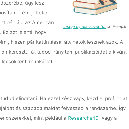
dszerébe, úgy lesz
sítani. Létrejöttekor
int például az American
Image by macrovector
on Freepik
 Ez azt jelenti, hogy
ni, hiszen pár kattintással átvihetők lesznek azok. A
on keresztül át tudod irányítani publikációidat a kívánt
 lecsökkenti munkádat.
 tudod elindítani. Ha ezzel kész vagy, kezd el profilodat
ndíjaidat és szabadalmaidat felveszed a rendszerbe. Így
rendszerekkel, mint például a
ResearcherID
vagy a