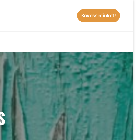
Kövess minket!
EARCH
S