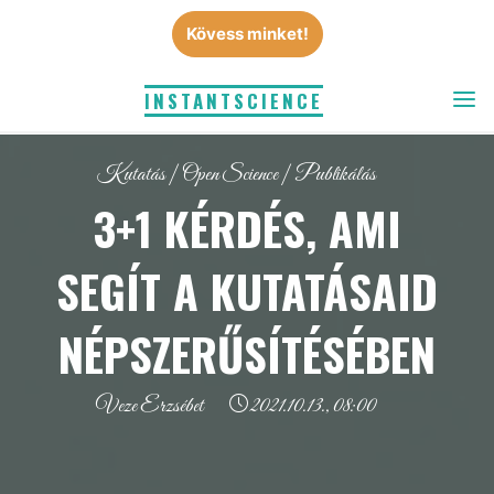
Skip
Kövess minket!
to
content
INSTANTSCIENCE
Kutatás
|
Open Science
|
Publikálás
3+1 KÉRDÉS, AMI
SEGÍT A KUTATÁSAID
NÉPSZERŰSÍTÉSÉBEN
Veze Erzsébet
2021.10.13., 08:00