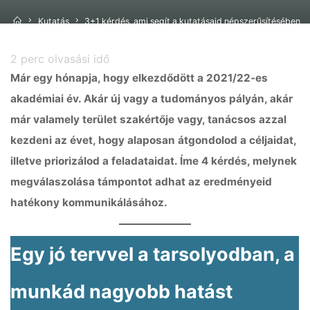
Home
Kutatás
3+1 kérdés, ami segít a kutatásaid népszerűsítésében
2
perc olvasási idő
Már egy hónapja, hogy elkezdődött a 2021/22-es
akadémiai év. Akár új vagy a tudományos pályán, akár
már valamely terület szakértője vagy, tanácsos azzal
kezdeni az évet, hogy alaposan átgondolod a céljaidat,
illetve priorizálod a feladataidat. Íme 4 kérdés, melynek
megválaszolása támpontot adhat az eredményeid
hatékony kommunikálásához.
Egy jó tervvel a tarsolyodban, a
munkád nagyobb hatást