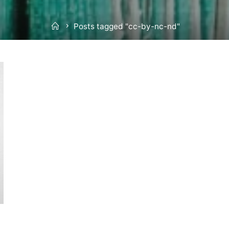
Home
Posts tagged "cc-by-nc-nd"