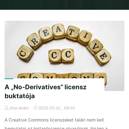
Home
Posts tagged "cc-by"
A „No-Derivatives” licensz
buktatója
Kiss Anikó
2020.05.20., 08:00
A Creative Commons licenszeket talán nem kell
bemutatni az Instantscience olvasóinak, hiszen a