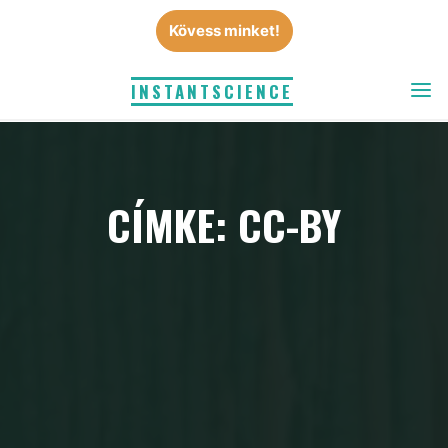
Skip
Kövess minket!
to
content
INSTANTSCIENCE
CÍMKE: CC-BY