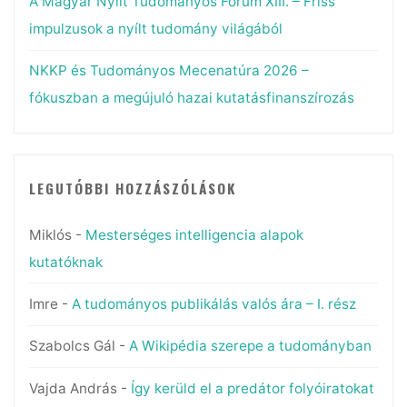
A Magyar Nyílt Tudományos Fórum XIII. – Friss
impulzusok a nyílt tudomány világából
NKKP és Tudományos Mecenatúra 2026 –
fókuszban a megújuló hazai kutatásfinanszírozás
LEGUTÓBBI HOZZÁSZÓLÁSOK
Miklós
-
Mesterséges intelligencia alapok
kutatóknak
Imre
-
A tudományos publikálás valós ára – I. rész
Szabolcs Gál
-
A Wikipédia szerepe a tudományban
Vajda András
-
Így kerüld el a predátor folyóiratokat