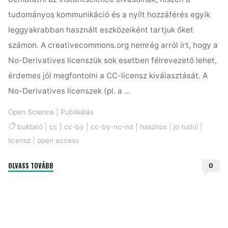
tudományos kommunikáció és a nyílt hozzáférés egyik
leggyakrabban használt eszközeiként tartjuk őket
számon. A creativecommons.org nemrég arról írt, hogy a
No-Derivatives licenszük sok esetben félrevezető lehet,
érdemes jól megfontolni a CC-licensz kiválasztását. A
No-Derivatives licenszek (pl. a …
Open Science
|
Publikálás
buktató
|
cc
|
cc-by
|
cc-by-nc-nd
|
hasznos
|
jo tudni
|
licensz
|
open access
"A
OLVASS TOVÁBB
0
„No-
Derivatives”
licensz
buktatója"