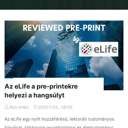
Home
Posts tagged "cikk típus"
Az eLife a pre-printekre
helyezi a hangsúlyt
Kiss Anikó
2022.11.02., 08:00
Az eLife egy nyílt hozzáférésű, lektorált tudományos
folyóirat, többnyire orvosbiológiai és élettudományi