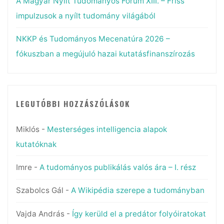
A Magyar Nyílt Tudományos Fórum XIII. – Friss
impulzusok a nyílt tudomány világából
NKKP és Tudományos Mecenatúra 2026 –
fókuszban a megújuló hazai kutatásfinanszírozás
LEGUTÓBBI HOZZÁSZÓLÁSOK
Miklós
-
Mesterséges intelligencia alapok
kutatóknak
Imre
-
A tudományos publikálás valós ára – I. rész
Szabolcs Gál
-
A Wikipédia szerepe a tudományban
Vajda András
-
Így kerüld el a predátor folyóiratokat