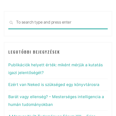
helyezi
a
hangsúlyt"
Sea
SEARCH
for:
LEGUTÓBBI BEJEGYZÉSEK
Publikációk helyett érték: miként mérjük a kutatás
igazi jelentőségét?
Ezért van Neked is szükséged egy könyvtárosra
Barát vagy ellenség? – Mesterséges intelligencia a
humán tudományokban