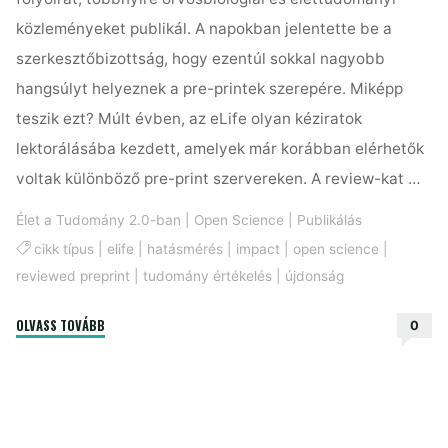
közleményeket publikál. A napokban jelentette be a
szerkesztőbizottság, hogy ezentúl sokkal nagyobb
hangsúlyt helyeznek a pre-printek szerepére. Miképp
teszik ezt? Múlt évben, az eLife olyan kéziratok
lektorálásába kezdett, amelyek már korábban elérhetők
voltak különböző pre-print szervereken. A review-kat …
Élet a Tudomány 2.0-ban
|
Open Science
|
Publikálás
cikk típus
|
elife
|
hatásmérés
|
impact
|
open science
|
reviewed preprint
|
tudomány értékelés
|
újdonság
"Az
OLVASS TOVÁBB
0
eLife
a
pre-
printekre