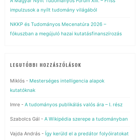
A Magyar Nyílt Tudományos Fórum XIII. – Friss
impulzusok a nyílt tudomány világából
NKKP és Tudományos Mecenatúra 2026 –
fókuszban a megújuló hazai kutatásfinanszírozás
LEGUTÓBBI HOZZÁSZÓLÁSOK
Miklós
-
Mesterséges intelligencia alapok
kutatóknak
Imre
-
A tudományos publikálás valós ára – I. rész
Szabolcs Gál
-
A Wikipédia szerepe a tudományban
Vajda András
-
Így kerüld el a predátor folyóiratokat