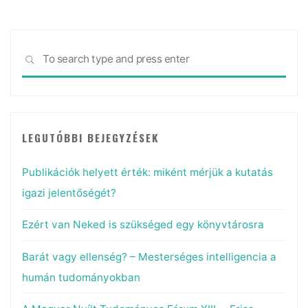
helyezi
a
hangsúlyt"
Sea
SEARCH
for:
LEGUTÓBBI BEJEGYZÉSEK
Publikációk helyett érték: miként mérjük a kutatás
igazi jelentőségét?
Ezért van Neked is szükséged egy könyvtárosra
Barát vagy ellenség? – Mesterséges intelligencia a
humán tudományokban