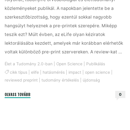
közleményeket publikál. A napokban jelentette be a
szerkesztőbizottság, hogy ezentúl sokkal nagyobb
hangsúlyt helyeznek a pre-printek szerepére. Miképp
teszik ezt? Múlt évben, az eLife olyan kéziratok
lektorálásába kezdett, amelyek már korábban elérhetők
voltak különböző pre-print szervereken. A review-kat …
Élet a Tudomány 2.0-ban
|
Open Science
|
Publikálás
cikk típus
|
elife
|
hatásmérés
|
impact
|
open science
|
reviewed preprint
|
tudomány értékelés
|
újdonság
"Az
OLVASS TOVÁBB
0
eLife
a
pre-
printekre