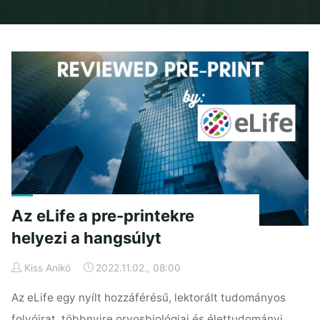
Home
Posts tagged "impact"
Az eLife a pre-printekre
helyezi a hangsúlyt
Kiss Anikó
2022.11.02., 08:00
Az eLife egy nyílt hozzáférésű, lektorált tudományos
folyóirat, többnyire orvosbiológiai és élettudományi