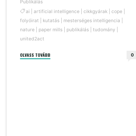
Publikálás
ai
|
artificial intelligence
|
cikkgyárak
|
cope
|
folyóirat
|
kutatás
|
mesterséges intelligencia
|
nature
|
paper mills
|
publikálás
|
tudomány
|
united2act
"Csalások
OLVASS TOVÁBB
0
és
csalódások
a
tudományban "