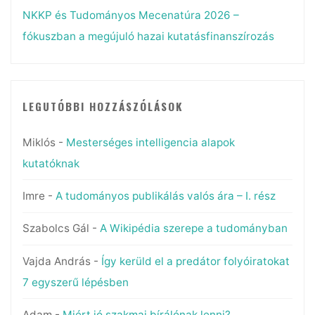
NKKP és Tudományos Mecenatúra 2026 –
fókuszban a megújuló hazai kutatásfinanszírozás
LEGUTÓBBI HOZZÁSZÓLÁSOK
Miklós
-
Mesterséges intelligencia alapok
kutatóknak
Imre
-
A tudományos publikálás valós ára – I. rész
Szabolcs Gál
-
A Wikipédia szerepe a tudományban
Vajda András
-
Így kerüld el a predátor folyóiratokat
7 egyszerű lépésben
Adam
-
Miért jó szakmai bírálónak lenni?