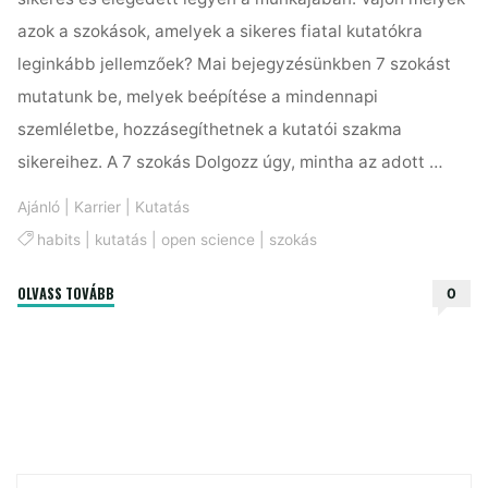
azok a szokások, amelyek a sikeres fiatal kutatókra
leginkább jellemzőek? Mai bejegyzésünkben 7 szokást
mutatunk be, melyek beépítése a mindennapi
szemléletbe, hozzásegíthetnek a kutatói szakma
sikereihez. A 7 szokás Dolgozz úgy, mintha az adott …
Ajánló
|
Karrier
|
Kutatás
habits
|
kutatás
|
open science
|
szokás
"A
OLVASS TOVÁBB
0
sikeres
fiatal
kutatók
7
szokása"