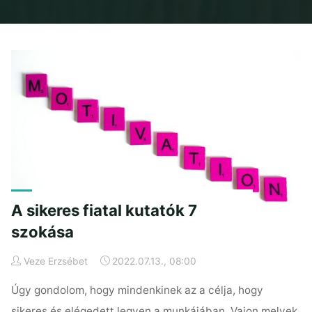
Home
Posts tagged "szokás"
A sikeres fiatal kutatók 7
szokása
Veze Erzsébet
2022.07.13., 08:00
Úgy gondolom, hogy mindenkinek az a célja, hogy
sikeres és elégedett legyen a munkájában. Vajon melyek