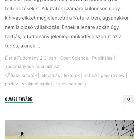
felfedezéseket. A kutatók számára különösen nagy
kihívás cikket megjelentetni a Nature-ben, ugyanakkor
nem is olcsó vállalkozás. Ennek ellenére sokan úgy
tartják, a tudomány jelenlegi működése szerint az a
tudós, akinek …
Élet a Tudomány 2.0-ban
|
Open Science
|
Publikálás
|
Tudományos kiadói biznisz
fiatal kutatók
|
lektorálás
|
lektorok
|
nature
|
peer review
|
pozitív
|
szakmai bírálat
|
transzparencia
"Megújul
OLVASS TOVÁBB
0
a
Nature"