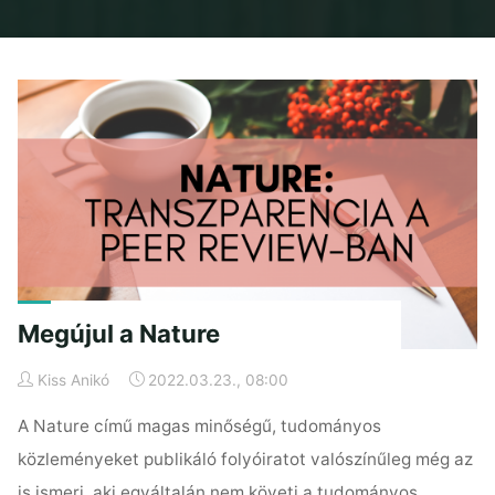
Home
Posts tagged "transzparencia"
Megújul a Nature
Kiss Anikó
2022.03.23., 08:00
A Nature című magas minőségű, tudományos
közleményeket publikáló folyóiratot valószínűleg még az
is ismeri, aki egyáltalán nem követi a tudományos