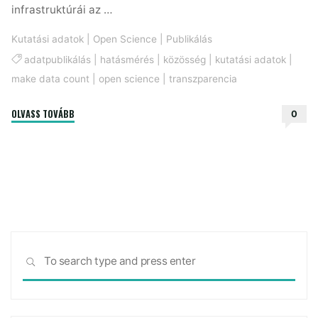
infrastruktúrái az …
Kutatási adatok
|
Open Science
|
Publikálás
adatpublikálás
|
hatásmérés
|
közösség
|
kutatási adatok
|
make data count
|
open science
|
transzparencia
"Számítson
OLVASS TOVÁBB
0
az
adat!"
Sea
SEARCH
for: