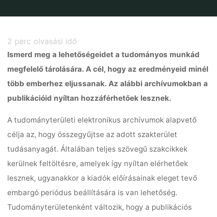
Home
Adatbázis
Tudományterületi repozitóriumok
2
perc olvasási idő
Ismerd meg a lehetőségeidet a tudományos munkád
megfelelő tárolására. A cél, hogy az eredményeid minél
több emberhez eljussanak. Az alábbi archívumokban a
publikációid nyíltan hozzáférhetőek lesznek.
A tudományterületi elektronikus archívumok alapvető
célja az, hogy összegyűjtse az adott szakterület
tudásanyagát. Általában teljes szövegű szakcikkek
kerülnek feltöltésre, amelyek így nyíltan elérhetőek
lesznek, ugyanakkor a kiadók előírásainak eleget tevő
embargó periódus beállítására is van lehetőség.
Tudományterületenként változik, hogy a publikációs