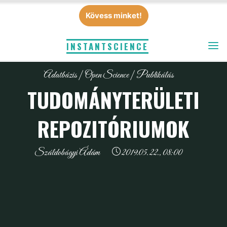
Skip
Kövess minket!
to
content
INSTANTSCIENCE
Adatbázis
|
Open Science
|
Publikálás
TUDOMÁNYTERÜLETI
REPOZITÓRIUMOK
Száldobágyi Ádám
2019.05.22., 08:00