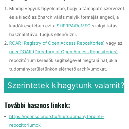
Mindig vegyük figyelembe, hogy a támogató szervezet
és a kiadó az önarchiválás melyik formáját engedi, a
kiadók esetében ezt a
SHERPA/RoMEO
szolgáltatás
használatával tudjuk ellenőrizni.
ROAR (Registry of Open Access Repositories)
vagy az
openDOAR (Directory of Open Access Repositories)
repozitórium keresők segítségével megtalálhatjuk a
tudományterületünkön elérhető archívumokat.
Szerintetek kihagytunk valamit?
További hasznos linkek:
https://openscience.hu/hu/tudomanyteruleti-
repozitoriumok