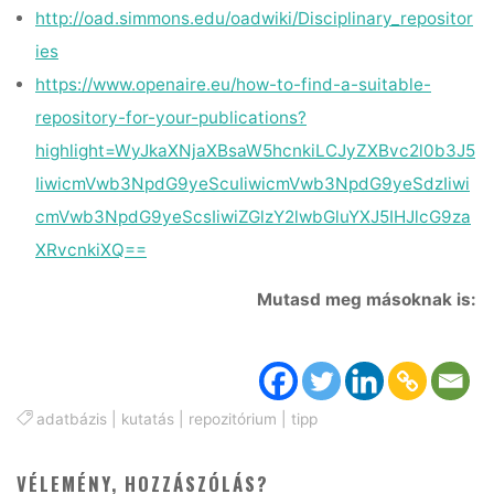
http://oad.simmons.edu/oadwiki/Disciplinary_repositor
ies
https://www.openaire.eu/how-to-find-a-suitable-
repository-for-your-publications?
highlight=WyJkaXNjaXBsaW5hcnkiLCJyZXBvc2l0b3J5
IiwicmVwb3NpdG9yeScuIiwicmVwb3NpdG9yeSdzIiwi
cmVwb3NpdG9yeScsIiwiZGlzY2lwbGluYXJ5IHJlcG9za
XRvcnkiXQ==
Mutasd meg másoknak is:
adatbázis
|
kutatás
|
repozitórium
|
tipp
VÉLEMÉNY, HOZZÁSZÓLÁS?