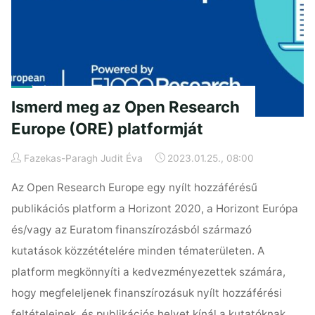
kutatás
igazi
jelentőségét? "
Ismerd meg az Open Research
Europe (ORE) platformját
Fazekas-Paragh Judit Éva
2023.01.25., 08:00
Az Open Research Europe egy nyílt hozzáférésű
publikációs platform a Horizont 2020, a Horizont Európa
és/vagy az Euratom finanszírozásból származó
kutatások közzétételére minden tématerületen. A
platform megkönnyíti a kedvezményezettek számára,
hogy megfeleljenek finanszírozásuk nyílt hozzáférési
feltételeinek, és publikációs helyet kínál a kutatóknak,