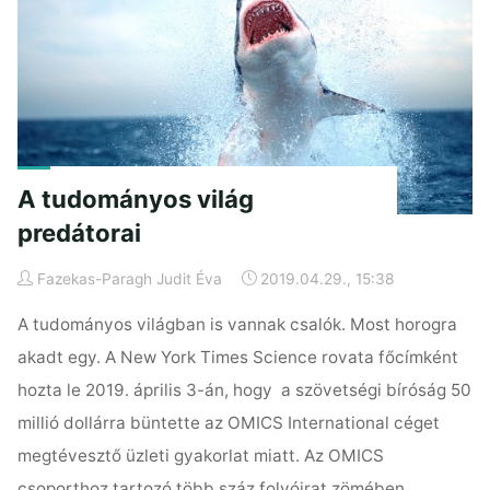
kultúraváltás
elindult"
A tudományos világ
predátorai
Fazekas-Paragh Judit Éva
2019.04.29., 15:38
A tudományos világban is vannak csalók. Most horogra
akadt egy. A New York Times Science rovata főcímként
hozta le 2019. április 3-án, hogy a szövetségi bíróság 50
millió dollárra büntette az OMICS International céget
megtévesztő üzleti gyakorlat miatt. Az OMICS
csoporthoz tartozó több száz folyóirat zömében