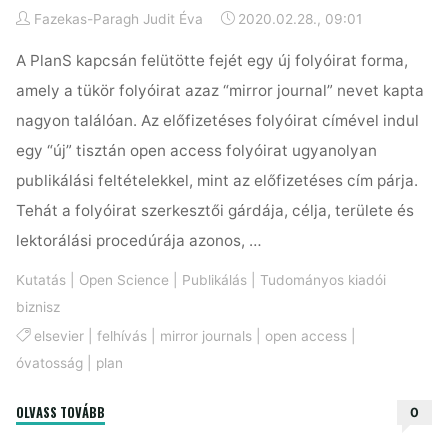
Fazekas-Paragh Judit Éva
2020.02.28., 09:01
A PlanS kapcsán felütötte fejét egy új folyóirat forma,
amely a tükör folyóirat azaz “mirror journal” nevet kapta
nagyon találóan. Az előfizetéses folyóirat címével indul
egy “új” tisztán open access folyóirat ugyanolyan
publikálási feltételekkel, mint az előfizetéses cím párja.
Tehát a folyóirat szerkesztői gárdája, célja, területe és
lektorálási procedúrája azonos, …
Kutatás
|
Open Science
|
Publikálás
|
Tudományos kiadói
biznisz
elsevier
|
felhívás
|
mirror journals
|
open access
|
óvatosság
|
plan
"Tükröm
OLVASS TOVÁBB
0
tükröm