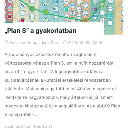
„Plan S” a gyakorlatban
Fazekas-Paragh Judit Éva
2019.09.25., 08:00
A tudományos ökoszisztémában végbement
változásokra válasz a Plan S, ami a nyílt hozzáférést
hivatott felgyorsítani. A legnagyobb akadálya a
kultúraváltásnak a kutatási értékelési rendszerben
található. Mai napig egy több mint 40 éve megalkotott
rendszerre hagyatkozunk, mely általunk is jól ismert
módokon kijátszható és manipulálható. Az alábbi 9 Plan
S kompatibilis …
Open Science
|
Publikálás