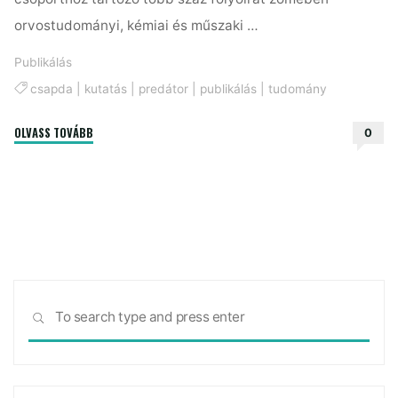
orvostudományi, kémiai és műszaki …
Publikálás
csapda
|
kutatás
|
predátor
|
publikálás
|
tudomány
"A
OLVASS TOVÁBB
0
tudományos
világ
predátorai"
Sea
SEARCH
for: