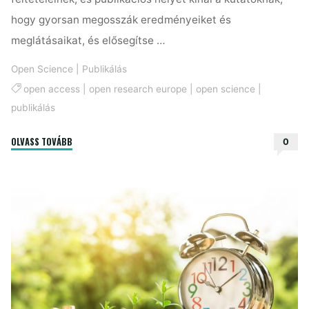
hogy gyorsan megosszák eredményeiket és
meglátásaikat, és elősegítse …
Open Science
|
Publikálás
open access
|
open research europe
|
open science
|
publikálás
"Ismerd
OLVASS TOVÁBB
0
meg
az
Open
Research
Europe
(ORE)
platformját"