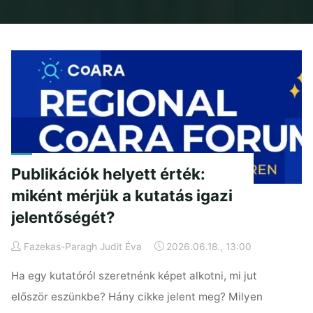
Home
Articles posted by Fazekas-Paragh Judit Éva
Publikációk helyett érték:
miként mérjük a kutatás igazi
jelentőségét?
Fazekas-Paragh Judit Éva
2026.06.18., 13:00
Ha egy kutatóról szeretnénk képet alkotni, mi jut
először eszünkbe? Hány cikke jelent meg? Milyen