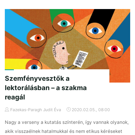
mondd
meg
nékem
…"
Szemfényvesztők a
lektorálásban – a szakma
reagál
Fazekas-Paragh Judit Éva
2020.02.05., 08:00
Nagy a verseny a kutatás színterén, így vannak olyanok,
akik visszaélnek hatalmukkal és nem etikus kéréseket