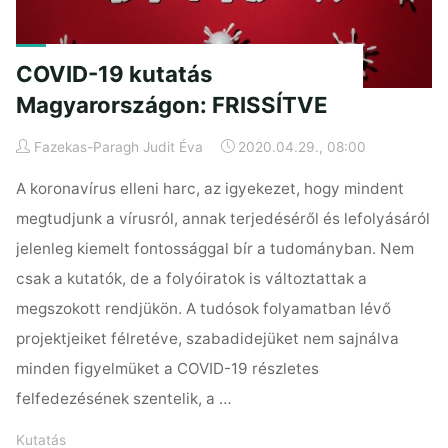
a
tudományos
publikálás
COVID-19 kutatás
háza
Magyarországon: FRISSÍTVE
táján"
Fazekas-Paragh Judit Éva
2020.04.29., 08:00
A koronavírus elleni harc, az igyekezet, hogy mindent
megtudjunk a vírusról, annak terjedéséről és lefolyásáról
jelenleg kiemelt fontossággal bír a tudományban. Nem
csak a kutatók, de a folyóiratok is változtattak a
megszokott rendjükön. A tudósok folyamatban lévő
projektjeiket félretéve, szabadidejüket nem sajnálva
minden figyelmüket a COVID-19 részletes
felfedezésének szentelik, a …
Kutatás