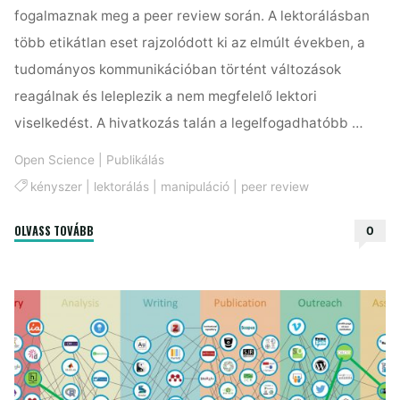
fogalmaznak meg a peer review során. A lektorálásban
több etikátlan eset rajzolódott ki az elmúlt években, a
tudományos kommunikációban történt változások
reagálnak és leleplezik a nem megfelelő lektori
viselkedést. A hivatkozás talán a legelfogadhatóbb …
Open Science
|
Publikálás
kényszer
|
lektorálás
|
manipuláció
|
peer review
"Szemfényvesztők
OLVASS TOVÁBB
0
a
lektorálásban
–
a
szakma
reagál"