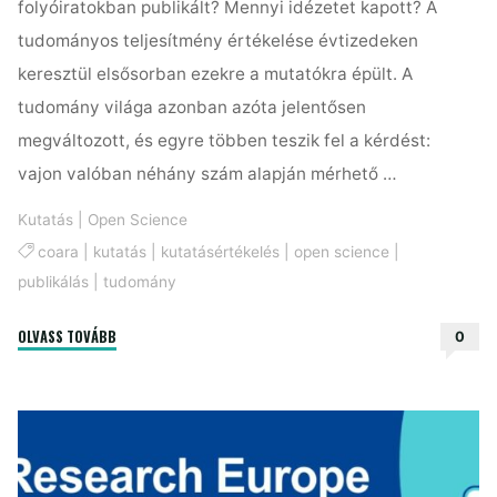
folyóiratokban publikált? Mennyi idézetet kapott? A
tudományos teljesítmény értékelése évtizedeken
keresztül elsősorban ezekre a mutatókra épült. A
tudomány világa azonban azóta jelentősen
megváltozott, és egyre többen teszik fel a kérdést:
vajon valóban néhány szám alapján mérhető …
Kutatás
|
Open Science
coara
|
kutatás
|
kutatásértékelés
|
open science
|
publikálás
|
tudomány
"Publikációk
OLVASS TOVÁBB
0
helyett
érték:
miként
mérjük
a