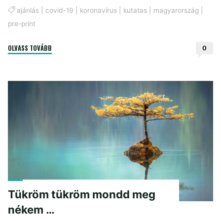
ajánlás
|
covid-19
|
koronavírus
|
kutatas
|
magyarország
|
pre-print
"COVID-
OLVASS TOVÁBB
0
19
kutatás
Magyarországon:
FRISSÍTVE"
Tükröm tükröm mondd meg
nékem …