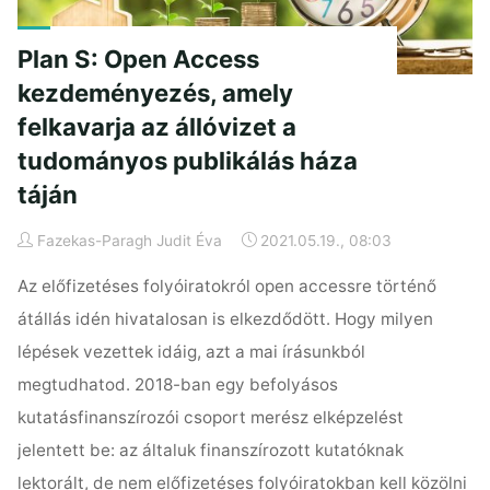
Plan S: Open Access
kezdeményezés, amely
felkavarja az állóvizet a
tudományos publikálás háza
táján
Fazekas-Paragh Judit Éva
2021.05.19., 08:03
Az előfizetéses folyóiratokról open accessre történő
átállás idén hivatalosan is elkezdődött. Hogy milyen
lépések vezettek idáig, azt a mai írásunkból
megtudhatod. 2018-ban egy befolyásos
kutatásfinanszírozói csoport merész elképzelést
jelentett be: az általuk finanszírozott kutatóknak
lektorált, de nem előfizetéses folyóiratokban kell közölni