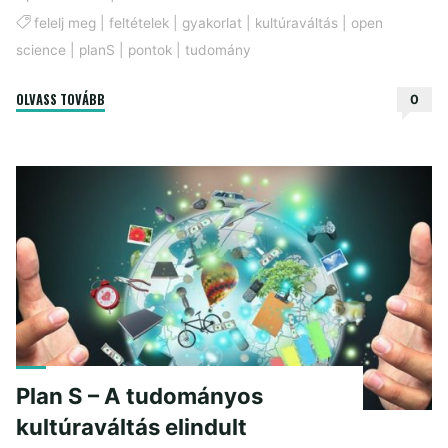
felelj meg
|
feltételek
|
gyakorlat
|
kultúraváltás
|
open
science
|
planS
|
pontok
|
tudomány
"„Plan
OLVASS TOVÁBB
0
S”
a
gyakorlatban"
Plan S – A tudományos
kultúraváltás elindult