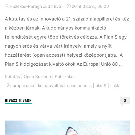
Fazekas-Paragh Judit Éva
2019.08.28., 08:00
A kutatás és az innováció a 21. század alappillérei és kéz
a kézben járnak. A tudományos kommunikáció
fellendítését egyre több törekvés célozza. A Plan S egy
nagyon erős és várva várt irányelv, amely a nyílt
hozzáférést (open accesst) helyezi középpontjába. A
Plan S kidolgozását kiváltó okok Az Európai Unió 80 …
Kutatás
|
Open Science
|
Publikálás
európai unió
|
kultúraváltás
|
open access
|
planS
|
sokk
"Plan
OLVASS TOVÁBB
0
S
–
A
tudományos