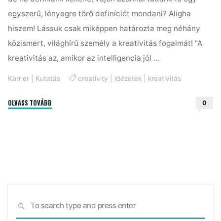
egyszerű, lényegre törő definíciót mondani? Aligha
hiszem! Lássuk csak miképpen határozta meg néhány
közismert, világhírű személy a kreativitás fogalmát! “A
kreativitás az, amikor az intelligencia jól …
Karrier
|
Kutatás
creativity
|
idézetek
|
kreativitás
"Mi
OLVASS TOVÁBB
0
fán
terem
a
kreativitás?"
Sea
SEARCH
for: