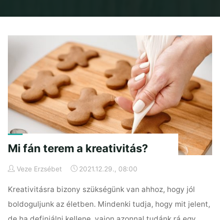
Home
Posts tagged "creativity"
Mi fán terem a kreativitás?
Veze Erzsébet
2021.12.29., 08:00
Kreativitásra bizony szükségünk van ahhoz, hogy jól
boldoguljunk az életben. Mindenki tudja, hogy mit jelent,
de ha definiálni kellene, vajon azonnal tudánk rá egy