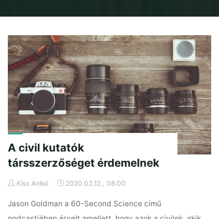
Home
Posts tagged "hozzájárulás"
A civil kutatók
társszerzőséget érdemelnek
Kiss Anikó
2020.02.12., 08:00
Jason Goldman a 60-Second Science című
podcastjében érvelt amellett, hogy azok a civilek, akik