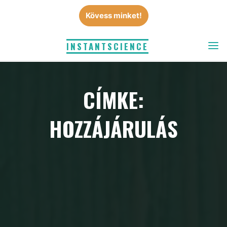
Skip
Kövess minket!
to
content
INSTANTSCIENCE
CÍMKE:
HOZZÁJÁRULÁS