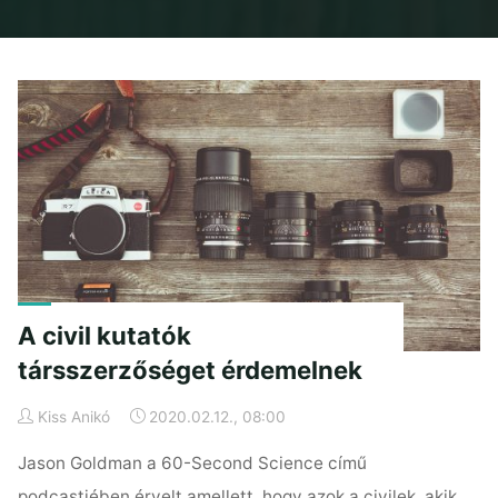
Home
Posts tagged "scientific american"
A civil kutatók
társszerzőséget érdemelnek
Kiss Anikó
2020.02.12., 08:00
Jason Goldman a 60-Second Science című
podcastjében érvelt amellett, hogy azok a civilek, akik