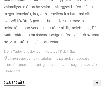
valamilyen módon hozzájárultak egyes felfedezésekhez,
megérdemelnék, hogy szerepeljenek a kutatási cikk
szerzői között. A podcastben citizen science-re
példaként Jann Vendetti cikkét említik, melyben öt, Dél-
Kaliforniában nem őshonos csiga felfedezéséről számol
be. A kutatás nem jöhetett volna …
Élet a Tudomány 2.0-ban
|
Kutatás
|
Publikálás
citizen science
|
civil kutatás
|
hozzájárulás
|
podcast
|
scientific american
|
springer nature
|
szerzőség
|
társszerzők
|
transcript
"A
OLVASS TOVÁBB
0
civil
kutatók
társszerzőséget