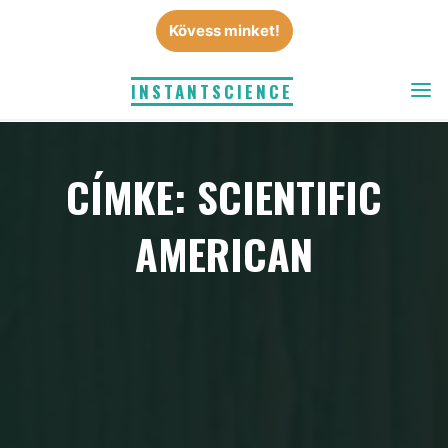
Skip
Kövess minket!
to
content
INSTANTSCIENCE
CÍMKE: SCIENTIFIC
AMERICAN