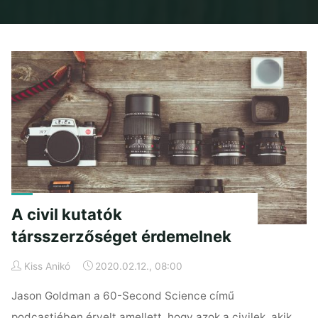
Home
Posts tagged "transcript"
A civil kutatók
társszerzőséget érdemelnek
Kiss Anikó
2020.02.12., 08:00
Jason Goldman a 60-Second Science című
podcastjében érvelt amellett, hogy azok a civilek, akik