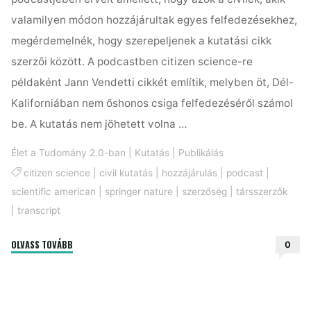
valamilyen módon hozzájárultak egyes felfedezésekhez,
megérdemelnék, hogy szerepeljenek a kutatási cikk
szerzői között. A podcastben citizen science-re
példaként Jann Vendetti cikkét említik, melyben öt, Dél-
Kaliforniában nem őshonos csiga felfedezéséről számol
be. A kutatás nem jöhetett volna …
Élet a Tudomány 2.0-ban
|
Kutatás
|
Publikálás
citizen science
|
civil kutatás
|
hozzájárulás
|
podcast
|
scientific american
|
springer nature
|
szerzőség
|
társszerzők
|
transcript
"A
OLVASS TOVÁBB
0
civil
kutatók
társszerzőséget