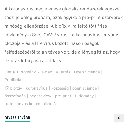
A koronavírus megjelenése globális rendszerek egészét
teszi jelenleg próbára, ezek egyike a pre-print szerverek
minőség-ellenőrzése. A bioRxiv-ra feltöltött friss
közlemény a Sars-CoV-2 vírus – a koronavírus-járvány
okozója – és a HIV vírus közötti hasonlóságok
felfedezéséről talán téves volt, de a lényeg itt az, hogy
ez órák leforgása alatt ki is …
Élet a Tudomány 2.0-ban
|
Kutatás
|
Open Science
|
Publikálás
biorxiv
|
koronavírus
|
közösség
|
open science
|
összefogás
|
peer review
|
pre-print
|
tudomány
|
tudományos kommunikáció
"Itt
OLVASS TOVÁBB
0
a