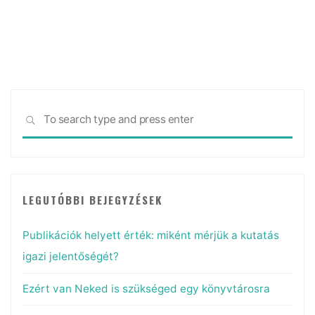
bizonyíték,
hogy
a
pre-
printek
igenis
Sea
kulcsfontosságúak
SEARCH
for:
a
tudományban"
LEGUTÓBBI BEJEGYZÉSEK
Publikációk helyett érték: miként mérjük a kutatás
igazi jelentőségét?
Ezért van Neked is szükséged egy könyvtárosra