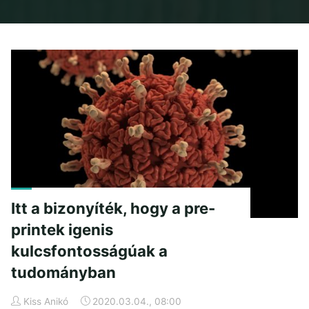
Home
Posts tagged "összefogás"
Itt a bizonyíték, hogy a pre-
printek igenis
kulcsfontosságúak a
tudományban
Kiss Anikó
2020.03.04., 08:00