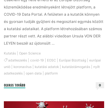
közreműködése eredményeként létrejött platform, a
COVID-19 Data Portal. A felületen a a kutatók könnyen
és gyorsan tudják gyűjteni és megosztani egymás között
a kutatási adataikat. A platform létrehozásában számos
partner részt vett. Az alábbi videóban Ursula VON DER
LEYEN beszél az újdonsült …
Kutatás
|
Open Science
adatkezelés
|
covid-19
|
EOSC
|
Európai Bizottság
|
európai
unió
|
koronavírus
|
kutatási adatok
|
kutatástámogatás
|
nyílt
adatkezelés
|
open data
|
platform
"Uniós
OLVASS TOVÁBB
0
platform
készült
a