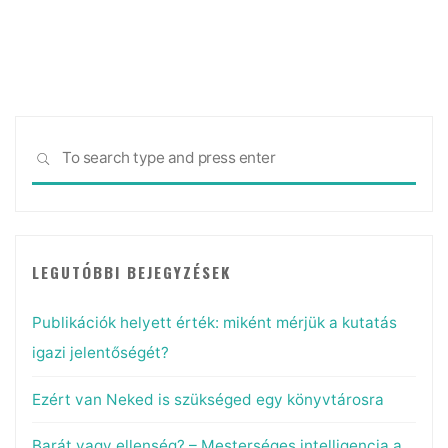
hogy
a
pre-
printek
igenis
Sea
kulcsfontosságúak
SEARCH
for:
a
tudományban"
LEGUTÓBBI BEJEGYZÉSEK
Publikációk helyett érték: miként mérjük a kutatás
igazi jelentőségét?
Ezért van Neked is szükséged egy könyvtárosra
Barát vagy ellenség? – Mesterséges intelligencia a