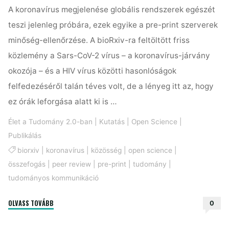
A koronavírus megjelenése globális rendszerek egészét
teszi jelenleg próbára, ezek egyike a pre-print szerverek
minőség-ellenőrzése. A bioRxiv-ra feltöltött friss
közlemény a Sars-CoV-2 vírus – a koronavírus-járvány
okozója – és a HIV vírus közötti hasonlóságok
felfedezéséről talán téves volt, de a lényeg itt az, hogy
ez órák leforgása alatt ki is …
Élet a Tudomány 2.0-ban
|
Kutatás
|
Open Science
|
Publikálás
biorxiv
|
koronavírus
|
közösség
|
open science
|
összefogás
|
peer review
|
pre-print
|
tudomány
|
tudományos kommunikáció
"Itt
OLVASS TOVÁBB
0
a
bizonyíték,