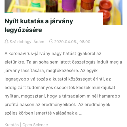
Nyílt kutatás a járvány
legyőzésére
Száldobágyi Ádám
2020.04.08., 08:00
A koronavírus-járvány nagy hatást gyakorol az
életünkre. Talán soha sem látott összefogás indult meg a
járvány lassítására, megfékezésére. Az egyik
legnagyobb változás a kutatói közösséget érinti, az
eddig zárt tudományos csoportok készek munkájukat
nyíltan, megosztani, hogy a társadalom minél hamarabb
profitálhasson az eredményeikből. Az eredmények
széles körben ismertté válásának a …
Kutatás
|
Open Science