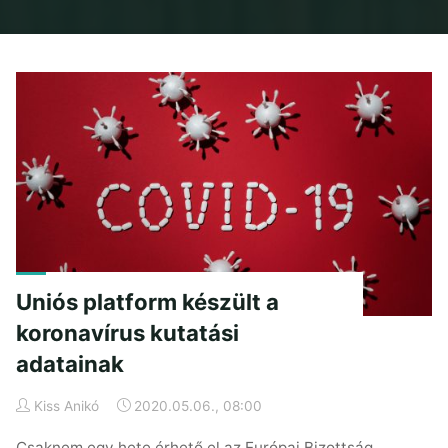
Home
Posts tagged "koronavírus"
Uniós platform készült a
koronavírus kutatási
adatainak
Kiss Anikó
2020.05.06., 08:00
Csaknem egy hete érhető el az Európai Bizottság