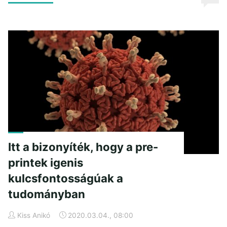
új
nézőpont
a
tudományban"
Itt a bizonyíték, hogy a pre-
printek igenis
kulcsfontosságúak a
tudományban
Kiss Anikó
2020.03.04., 08:00