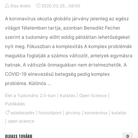
Kiss Anikó
2020.03.25., 08:00
A koronavírus okozta globális járvány jelenleg az egész
világot félelemben tartja, azonban Benedikt Fecher
szerint a tudomány előtt eddig példátlan lehetőségeket
nyit meg. Fókuszban a komplexitás A komplex problémák
magukba foglalják a számos változót, amelyek egymásra
hatnak. A változók önmagukban nem értelmezhetők. A
COVID-19 elnevezésű betegség pedig komplex
probléma. Különös …
Élet a Tudomány 2.0-ban
|
Kutatás
|
Open Science
|
Publikálás
adatkezelés
|
fordulópont
|
járvány
|
koronavírus
|
kutatás
|
open science
"Járvány:
OLVASS TOVÁBB
0