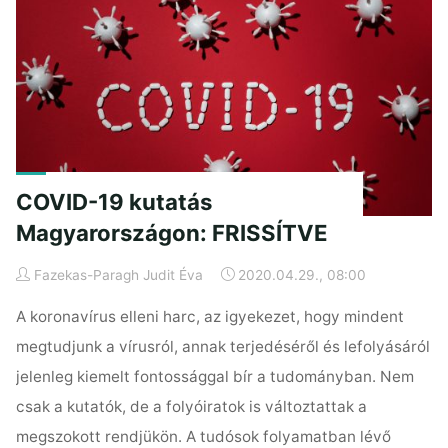
koronavírus
kutatási
adatainak"
COVID-19 kutatás
Magyarországon: FRISSÍTVE
Fazekas-Paragh Judit Éva
2020.04.29., 08:00
A koronavírus elleni harc, az igyekezet, hogy mindent
megtudjunk a vírusról, annak terjedéséről és lefolyásáról
jelenleg kiemelt fontossággal bír a tudományban. Nem
csak a kutatók, de a folyóiratok is változtattak a
megszokott rendjükön. A tudósok folyamatban lévő