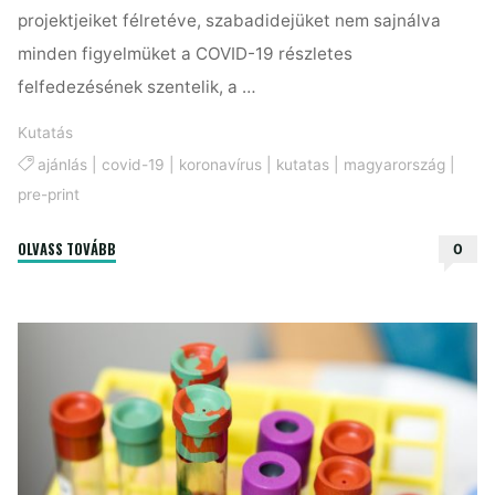
projektjeiket félretéve, szabadidejüket nem sajnálva
minden figyelmüket a COVID-19 részletes
felfedezésének szentelik, a …
Kutatás
ajánlás
|
covid-19
|
koronavírus
|
kutatas
|
magyarország
|
pre-print
"COVID-
OLVASS TOVÁBB
0
19
kutatás
Magyarországon:
FRISSÍTVE"