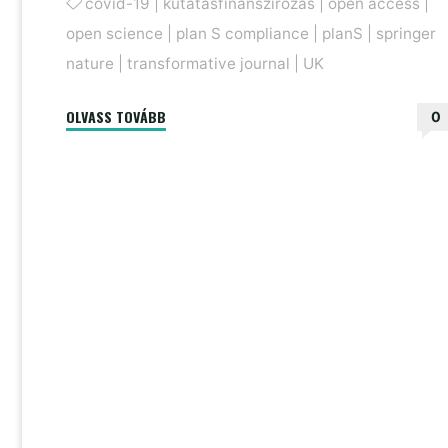
covid-19
|
kutatásfinanszírozás
|
open access
|
open science
|
plan S compliance
|
planS
|
springer
nature
|
transformative journal
|
UK
"A
OLVASS TOVÁBB
0
Cancer
Research
UK
sem
riad
vissza
a
Plan
S
kompatibilitástól"