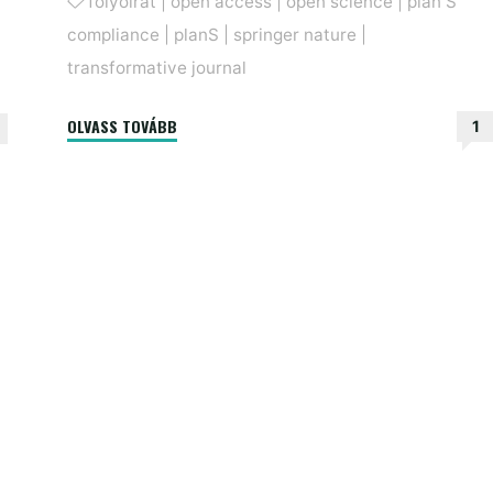
folyóirat
|
open access
|
open science
|
plan S
compliance
|
planS
|
springer nature
|
transformative journal
"Nagy
OLVASS TOVÁBB
1
változásokra
számíthatunk
a
Nature-
nél"