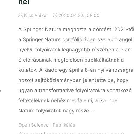
nél
Kiss Anikó
2020.04.22., 08:00
A Springer Nature meghozta a döntést: 2021-tő
a Springer Nature portfóliójában szereplő angol
nyelvű folyóiratok legnagyobb részében a Plan
S előírásainak megfelelően publikálhatnak a
kutatók. A kiadó egy április 8-án nyilvánosságra
hozott sajtóközleményben jelentette be, hogy
ugyan a transformative folyóiratokra vonatkozó
k
feltételeknek nehéz megfelelni, a Springer
Nature folyóiratok nagy része …
Open Science
|
Publikálás