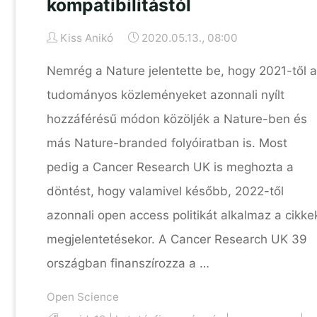
kompatibilitástól
Kiss Anikó
2020.05.13., 08:00
Nemrég a Nature jelentette be, hogy 2021-től a
tudományos közleményeket azonnali nyílt
hozzáférésű módon közöljék a Nature-ben és
más Nature-branded folyóiratban is. Most
pedig a Cancer Research UK is meghozta a
döntést, hogy valamivel később, 2022-től
azonnali open access politikát alkalmaz a cikke
megjelentetésekor. A Cancer Research UK 39
országban finanszírozza a …
Open Science