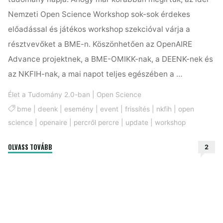
Nemzeti Open Science Workshop sok-sok érdekes
előadással és játékos workshop szekcióval várja a
résztvevőket a BME-n. Köszönhetően az OpenAIRE
Advance projektnek, a BME-OMIKK-nak, a DEENK-nek és
az NKFIH-nak, a mai napot teljes egészében a …
Élet a Tudomány 2.0-ban
|
Open Science
bme
|
deenk
|
esemény
|
event
|
frissítés
|
nkfih
|
open
science
|
openaire
|
percről percre
|
update
|
workshop
"Percről
OLVASS TOVÁBB
2
percre
a
Nemzeti
Open
Science
Workshopról"