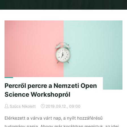
Home
Posts tagged "update"
Percről percre a Nemzeti Open
Science Workshopról
Szűcs Nikolett
2019.09.12., 09:00
Elérkezett a várva várt nap, a nyílt hozzáférésű
tudomány napja. Ahogy már korábban megírtuk, az idei