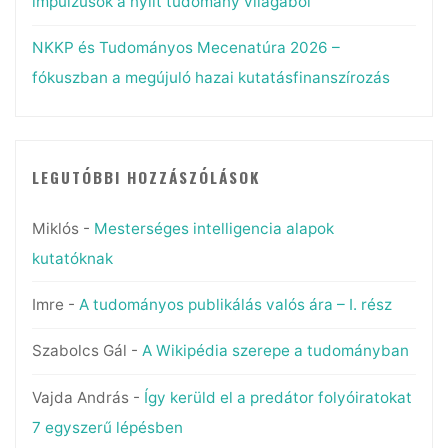
impulzusok a nyílt tudomány világából
NKKP és Tudományos Mecenatúra 2026 –
fókuszban a megújuló hazai kutatásfinanszírozás
LEGUTÓBBI HOZZÁSZÓLÁSOK
Miklós
-
Mesterséges intelligencia alapok
kutatóknak
Imre
-
A tudományos publikálás valós ára – I. rész
Szabolcs Gál
-
A Wikipédia szerepe a tudományban
Vajda András
-
Így kerüld el a predátor folyóiratokat
7 egyszerű lépésben