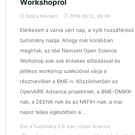
Workshopról
Szűcs Nikolett
2019.09.12., 09:00
Elérkezett a várva várt nap, a nyílt hozzáférésű
tudomány napja. Ahogy már korábban
megírtuk, az idei Nemzeti Open Science
Workshop sok-sok érdekes előadással és
játékos workshop szekcióval várja a
résztvevőket a BME-n. Köszönhetően az
OpenAIRE Advance projektnek, a BME-OMIKK-
nak, a DEENK-nek és az NKFIH-nak, a mai
napot teljes egészében a …
Élet a Tudomány 2.0-ban
|
Open Science