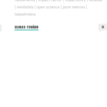
|
minősítés
|
open science
|
plum metrixs
|
teljesítmény
"Átalakulóban
OLVASS TOVÁBB
0
a
tudományos
hatásmérés"