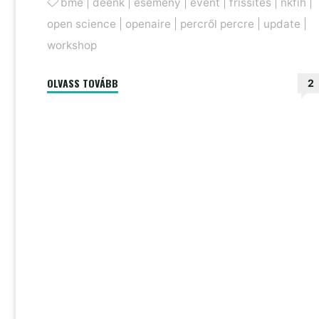
bme
|
deenk
|
esemény
|
event
|
frissítés
|
nkfih
|
open science
|
openaire
|
percről percre
|
update
|
workshop
"Percről
OLVASS TOVÁBB
2
percre
a
Nemzeti
Open
Science
Workshopról"