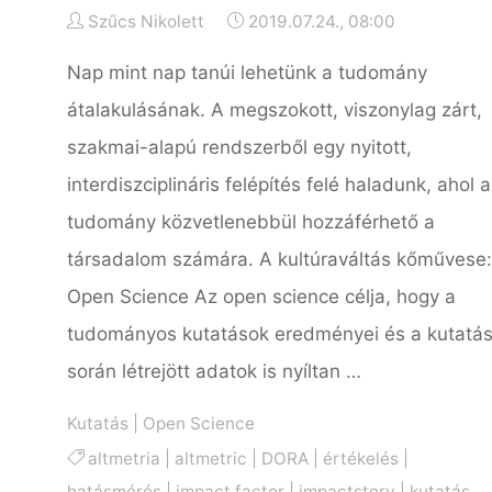
Szűcs Nikolett
2019.07.24., 08:00
Nap mint nap tanúi lehetünk a tudomány
átalakulásának. A megszokott, viszonylag zárt,
szakmai-alapú rendszerből egy nyitott,
interdiszciplináris felépítés felé haladunk, ahol a
tudomány közvetlenebbül hozzáférhető a
társadalom számára. A kultúraváltás kőművese:
Open Science Az open science célja, hogy a
tudományos kutatások eredményei és a kutatá
során létrejött adatok is nyíltan …
Kutatás
|
Open Science
altmetria
|
altmetric
|
DORA
|
értékelés
|
hatásmérés
|
impact factor
|
impactstory
|
kutatás