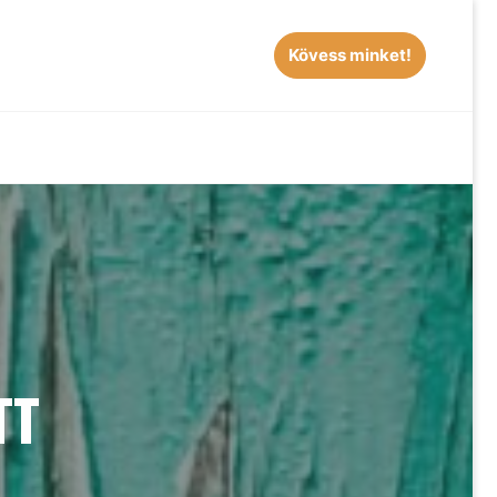
Kövess minket!
EARCH
TT