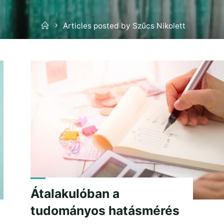
Home
Articles posted by Szűcs Nikolett
Átalakulóban a
tudományos hatásmérés