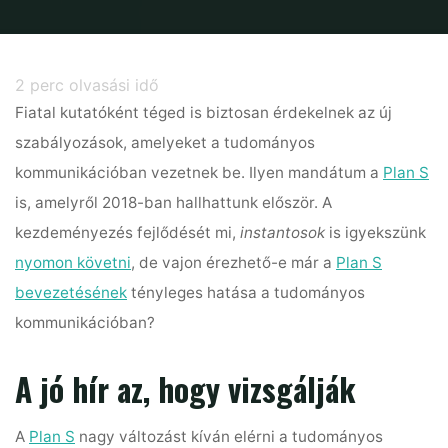
Home
Open Science
Érezhető már a Plan S hatása?
2
perc olvasási idő
Fiatal kutatóként téged is biztosan érdekelnek az új
szabályozások, amelyeket a tudományos
kommunikációban vezetnek be. Ilyen mandátum a
Plan S
is, amelyről 2018-ban hallhattunk először. A
kezdeményezés fejlődését mi,
instantosok
is igyekszünk
nyomon követni
, de vajon érezhető-e már a
Plan S
bevezetésének
tényleges hatása a tudományos
kommunikációban?
A jó hír az, hogy vizsgálják
A
Plan S
nagy változást kíván elérni a tudományos