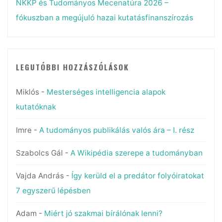
NKKP és Tudományos Mecenatúra 2026 –
fókuszban a megújuló hazai kutatásfinanszírozás
LEGUTÓBBI HOZZÁSZÓLÁSOK
Miklós
-
Mesterséges intelligencia alapok
kutatóknak
Imre
-
A tudományos publikálás valós ára – I. rész
Szabolcs Gál
-
A Wikipédia szerepe a tudományban
Vajda András
-
Így kerüld el a predátor folyóiratokat
7 egyszerű lépésben
Adam
-
Miért jó szakmai bírálónak lenni?