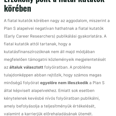
körében
A fiatal kutatók körében nagy az aggodalom, miszerint a
Plan S alapelvei negatívan hathatnak a fiatal kutatók
(Early Career Researchers) publikálási gyakorlatára. A
fiatal kutatók attól tartanak, hogy a
kutatásfinanszírozóknak nem áll majd módjában
megfelelően támogatni közleményeik megjelentetését
az
általuk választott
folyóiratban. A probléma
tulajdonképpen abban rejtőzik, hogy számos magas
minőségű folyóirat
egyelőre nem illeszkedik
a Plan S
által képviselt alapelvekhez. Emiatt sok esetben
kénytelenek kevésbé nívós folyóiratban publikálni,
amely befolyásolja a teljesítményük értékelését,
valamint a karrierjük előrehaladásának ütemét.