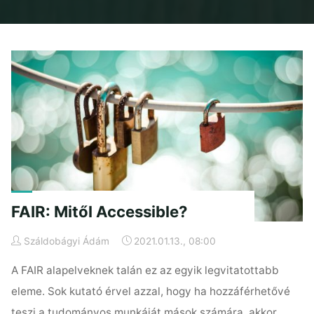
Home
Posts tagged "hozzáférhető"
FAIR: Mitől Accessible?
Száldobágyi Ádám
2021.01.13., 08:00
A FAIR alapelveknek talán ez az egyik legvitatottabb
eleme. Sok kutató érvel azzal, hogy ha hozzáférhetővé
teszi a tudományos munkáját mások számára, akkor