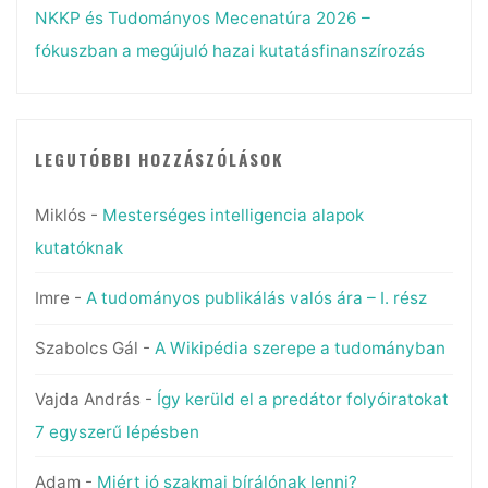
NKKP és Tudományos Mecenatúra 2026 –
fókuszban a megújuló hazai kutatásfinanszírozás
LEGUTÓBBI HOZZÁSZÓLÁSOK
Miklós
-
Mesterséges intelligencia alapok
kutatóknak
Imre
-
A tudományos publikálás valós ára – I. rész
Szabolcs Gál
-
A Wikipédia szerepe a tudományban
Vajda András
-
Így kerüld el a predátor folyóiratokat
7 egyszerű lépésben
Adam
-
Miért jó szakmai bírálónak lenni?