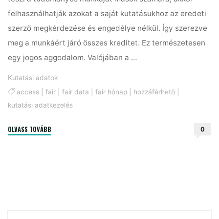
felhasználhatják azokat a saját kutatásukhoz az eredeti
szerző megkérdezése és engedélye nélkül. Így szerezve
meg a munkáért járó összes kreditet. Ez természetesen
egy jogos aggodalom. Valójában a …
Kutatási adatok
access
|
fair
|
fair data
|
fair hónap
|
hozzáférhető
|
kutatási adatkezelés
"FAIR:
OLVASS TOVÁBB
0
Mitől
Accessible?"