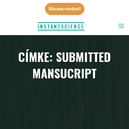
Skip
Kövess minket!
to
content
INSTANTSCIENCE
CÍMKE: SUBMITTED
MANSUCRIPT