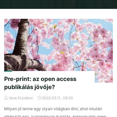
Home
Posts tagged "submitted mansucript"
Pre-print: az open access
publikálás jövője?
Veze Erzsébet
2022.05.11., 08:00
Milyen jó lenne egy olyan világban élni, ahol miután
elkészült egy tudományos kutatás, másnap már open