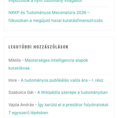
impulzusok a nyílt tudomány világából
NKKP és Tudományos Mecenatúra 2026 –
fókuszban a megújuló hazai kutatásfinanszírozás
LEGUTÓBBI HOZZÁSZÓLÁSOK
Miklós
-
Mesterséges intelligencia alapok
kutatóknak
Imre
-
A tudományos publikálás valós ára – I. rész
Szabolcs Gál
-
A Wikipédia szerepe a tudományban
Vajda András
-
Így kerüld el a predátor folyóiratokat
7 egyszerű lépésben