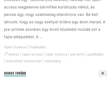
access megjelenne bármiféle korlátozás nélkül, és
persze úgy, hogy szakmailag ellenőrizve van. Be kell
látnunk, hogy ez nagy eséllyel örökre egy álom marad. A
pre-printek azonban egy kicsit közelebb hozzák ezt a
fajta elképzelést. A …
Open Science
|
Publikálás
kézirat
|
open access
|
open science
|
pre-print
|
publikálás
|
submitted mansucript
|
tudomány
"Pre-
OLVASS TOVÁBB
0
print:
az
open
access
publikálás
jövője?"