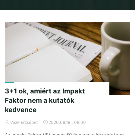
Home
Posts tagged "teljesítmény"
3+1 ok, amiért az Impakt
Faktor nem a kutatók
kedvence
Veze Erzsébet
2020.08.19., 08:00
Az Impakt Faktor (IF) immár 50 éve van a köztudatban,