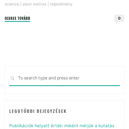
science
|
plum metrixs
|
teljesítmény
"Átalakulóban
OLVASS TOVÁBB
0
a
tudományos
hatásmérés"
Sea
SEARCH
for:
LEGUTÓBBI BEJEGYZÉSEK
Publikációk helyett érték: miként mérjük a kutatás