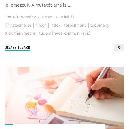
jellemezzük. A mutatót arra is …
Élet a Tudomány 2.0-ban
|
Publikálás
hatásmérés
|
hirsch
|
index
|
teljesítmény
|
tudomány
|
tudománymetria
|
tudományos kommunikáció
"A
OLVASS TOVÁBB
0
Hirsch-
index
keresztje"