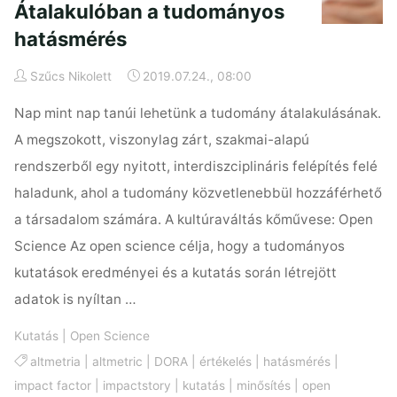
Átalakulóban a tudományos
hatásmérés
Szűcs Nikolett
2019.07.24., 08:00
Nap mint nap tanúi lehetünk a tudomány átalakulásának.
A megszokott, viszonylag zárt, szakmai-alapú
rendszerből egy nyitott, interdiszciplináris felépítés felé
haladunk, ahol a tudomány közvetlenebbül hozzáférhető
a társadalom számára. A kultúraváltás kőművese: Open
Science Az open science célja, hogy a tudományos
kutatások eredményei és a kutatás során létrejött
adatok is nyíltan …
Kutatás
|
Open Science
altmetria
|
altmetric
|
DORA
|
értékelés
|
hatásmérés
|
impact factor
|
impactstory
|
kutatás
|
minősítés
|
open