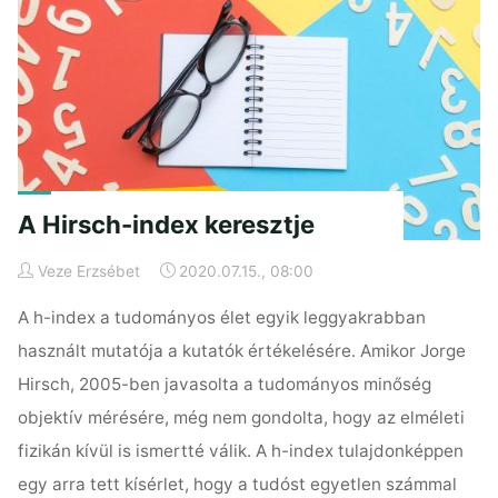
Impakt
Faktor
nem
a
kutatók
kedvence"
A Hirsch-index keresztje
Veze Erzsébet
2020.07.15., 08:00
A h-index a tudományos élet egyik leggyakrabban
használt mutatója a kutatók értékelésére. Amikor Jorge
Hirsch, 2005-ben javasolta a tudományos minőség
objektív mérésére, még nem gondolta, hogy az elméleti
fizikán kívül is ismertté válik. A h-index tulajdonképpen
egy arra tett kísérlet, hogy a tudóst egyetlen számmal