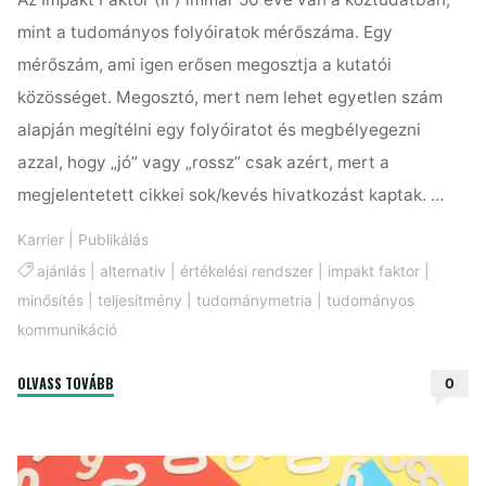
mint a tudományos folyóiratok mérőszáma. Egy
mérőszám, ami igen erősen megosztja a kutatói
közösséget. Megosztó, mert nem lehet egyetlen szám
alapján megítélni egy folyóiratot és megbélyegezni
azzal, hogy „jó” vagy „rossz” csak azért, mert a
megjelentetett cikkei sok/kevés hivatkozást kaptak. …
Karrier
|
Publikálás
ajánlás
|
alternativ
|
értékelési rendszer
|
impakt faktor
|
minősítés
|
teljesítmény
|
tudománymetria
|
tudományos
kommunikáció
"3+1
OLVASS TOVÁBB
0
ok,
amiért
az