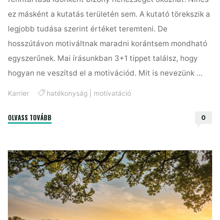
ez másként a kutatás területén sem. A kutató törekszik a
legjobb tudása szerint értéket teremteni. De
hosszútávon motiváltnak maradni korántsem mondható
egyszerűnek. Mai írásunkban 3+1 tippet találsz, hogy
hogyan ne veszítsd el a motivációd. Mit is nevezünk …
Karrier
hatékonyság
|
motivatáció
"3+1
OLVASS TOVÁBB
0
tipp
a
motiváció
megőrzéséért"