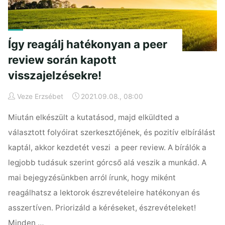
Így reagálj hatékonyan a peer
review során kapott
visszajelzésekre!
Veze Erzsébet
2021.09.08., 08:00
Miután elkészült a kutatásod, majd elküldted a
választott folyóirat szerkesztőjének, és pozitív elbírálást
kaptál, akkor kezdetét veszi a peer review. A bírálók a
legjobb tudásuk szerint górcső alá veszik a munkád. A
mai bejegyzésünkben arról írunk, hogy miként
reagálhatsz a lektorok észrevételeire hatékonyan és
asszertíven. Priorizáld a kéréseket, észrevételeket!
Minden …