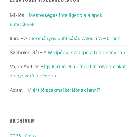
Miklós
-
Mesterséges intelligencia alapok
kutatóknak
Imre
-
A tudományos publikálás valós ára – I. rész
Szabolcs Gál
-
A Wikipédia szerepe a tudományban
Vajda András
-
Így kerüld el a predátor folyóiratokat
7 egyszerű lépésben
Adam
-
Miért jó szakmai bírálónak lenni?
ARCHÍVUM
2026. június