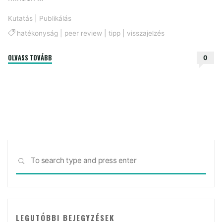
Kutatás
|
Publikálás
hatékonyság
|
peer review
|
tipp
|
visszajelzés
"Így
OLVASS TOVÁBB
0
reagálj
hatékonyan
a
peer
review
során
kapott
Sea
visszajelzésekre!"
SEARCH
for:
LEGUTÓBBI BEJEGYZÉSEK