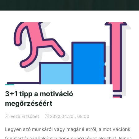
Home
Posts tagged "hatékonyság"
3+1 tipp a motiváció
megőrzéséért
Veze Erzsébet
2022.04.20., 08:00
Legyen szó munkáról vagy magánéletről, a motivációnk
fenntartása időnként bizony nehézséget okozhat. Nincs