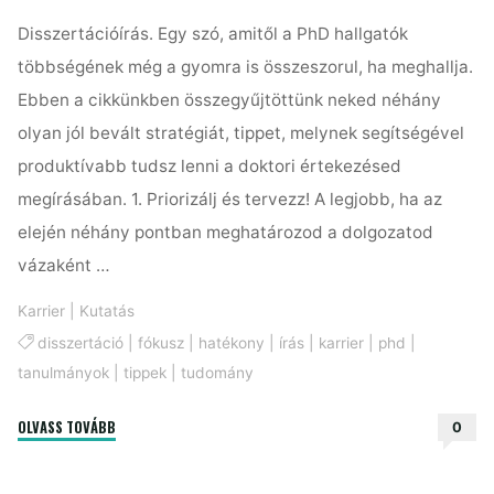
Disszertációírás. Egy szó, amitől a PhD hallgatók
többségének még a gyomra is összeszorul, ha meghallja.
Ebben a cikkünkben összegyűjtöttünk neked néhány
olyan jól bevált stratégiát, tippet, melynek segítségével
produktívabb tudsz lenni a doktori értekezésed
megírásában. 1. Priorizálj és tervezz! A legjobb, ha az
elején néhány pontban meghatározod a dolgozatod
vázaként …
Karrier
|
Kutatás
disszertáció
|
fókusz
|
hatékony
|
írás
|
karrier
|
phd
|
tanulmányok
|
tippek
|
tudomány
"Így
OLVASS TOVÁBB
0
írj
disszertációt