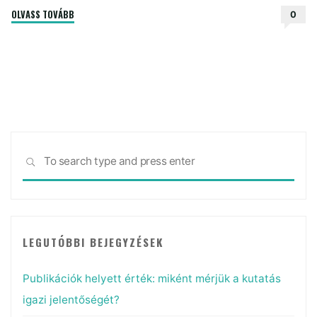
"3
OLVASS TOVÁBB
0
érv
a
posztdoktori
pozíció
ellen
és
mellett"
Sea
SEARCH
for:
LEGUTÓBBI BEJEGYZÉSEK
Publikációk helyett érték: miként mérjük a kutatás
igazi jelentőségét?