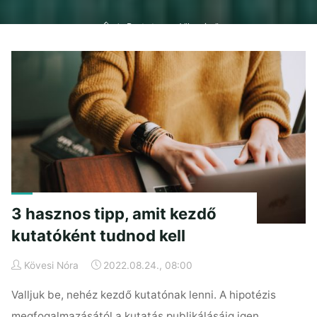
Home
Posts tagged "karrier"
3 hasznos tipp, amit kezdő
kutatóként tudnod kell
Kövesi Nóra
2022.08.24., 08:00
Valljuk be, nehéz kezdő kutatónak lenni. A hipotézis
megfogalmazásától a kutatás publikálásáig igen