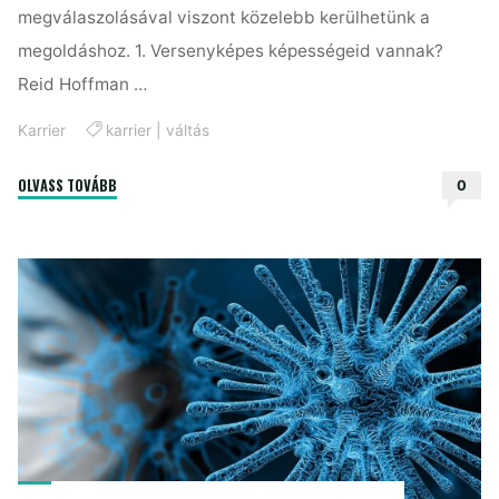
megválaszolásával viszont közelebb kerülhetünk a
megoldáshoz. 1. Versenyképes képességeid vannak?
Reid Hoffman …
Karrier
karrier
|
váltás
"3
OLVASS TOVÁBB
0
kérdés,
amelyből
megtudhatod
jó
(karrier)
úton
jársz-
e"