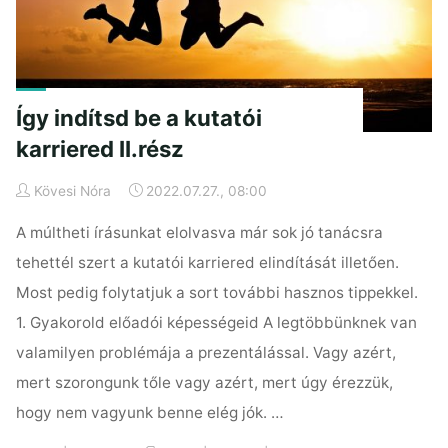
Így indítsd be a kutatói
karriered II.rész
Kövesi Nóra
2022.07.27., 08:00
A múltheti írásunkat elolvasva már sok jó tanácsra
tehettél szert a kutatói karriered elindítását illetően.
Most pedig folytatjuk a sort további hasznos tippekkel.
1. Gyakorold előadói képességeid A legtöbbünknek van
valamilyen problémája a prezentálással. Vagy azért,
mert szorongunk tőle vagy azért, mert úgy érezzük,
hogy nem vagyunk benne elég jók. …