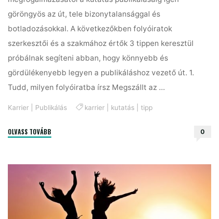
göröngyös az út, tele bizonytalansággal és
botladozásokkal. A következőkben folyóiratok
szerkesztői és a szakmához értők 3 tippen keresztül
próbálnak segíteni abban, hogy könnyebb és
gördülékenyebb legyen a publikáláshoz vezető út. 1.
Tudd, milyen folyóiratba írsz Megszállt az …
Karrier
|
Publikálás
karrier
|
kutatás
|
tipp
"3
OLVASS TOVÁBB
0
hasznos
tipp,
amit
kezdő
kutatóként
tudnod
kell"