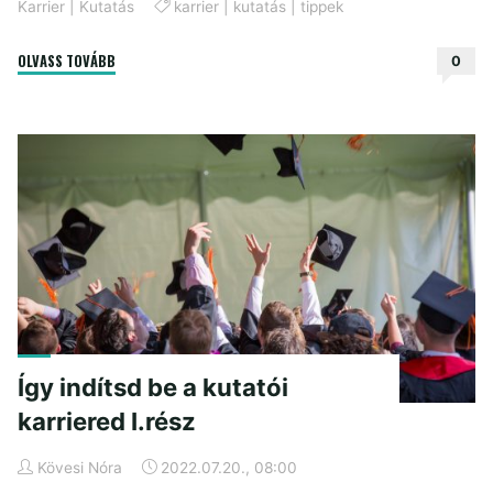
Karrier
|
Kutatás
karrier
|
kutatás
|
tippek
"Így
OLVASS TOVÁBB
0
indítsd
be
a
kutatói
karriered
II.rész"
Így indítsd be a kutatói
karriered I.rész
Kövesi Nóra
2022.07.20., 08:00