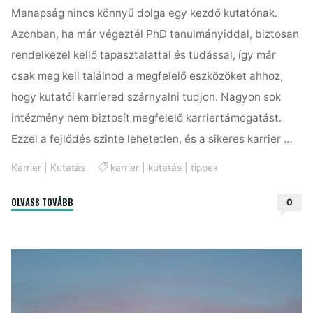
Manapság nincs könnyű dolga egy kezdő kutatónak.
Azonban, ha már végeztél PhD tanulmányiddal, biztosan
rendelkezel kellő tapasztalattal és tudással, így már
csak meg kell találnod a megfelelő eszközöket ahhoz,
hogy kutatói karriered szárnyalni tudjon. Nagyon sok
intézmény nem biztosít megfelelő karriertámogatást.
Ezzel a fejlődés szinte lehetetlen, és a sikeres karrier …
Karrier
|
Kutatás
karrier
|
kutatás
|
tippek
"Így
OLVASS TOVÁBB
0
indítsd
be
a
kutatói
karriered
I.rész"