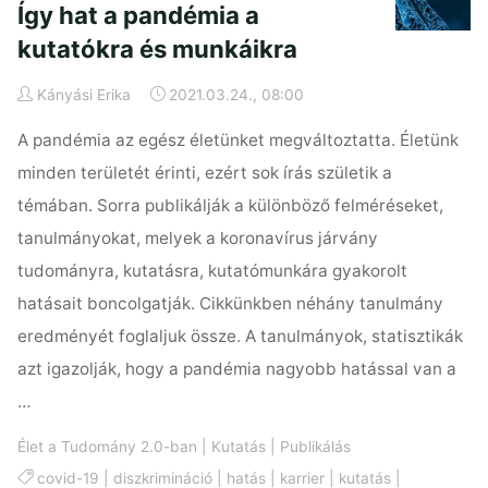
Így hat a pandémia a
kutatókra és munkáikra
Kányási Erika
2021.03.24., 08:00
A pandémia az egész életünket megváltoztatta. Életünk
minden területét érinti, ezért sok írás születik a
témában. Sorra publikálják a különböző felméréseket,
tanulmányokat, melyek a koronavírus járvány
tudományra, kutatásra, kutatómunkára gyakorolt
hatásait boncolgatják. Cikkünkben néhány tanulmány
eredményét foglaljuk össze. A tanulmányok, statisztikák
azt igazolják, hogy a pandémia nagyobb hatással van a
…
Élet a Tudomány 2.0-ban
|
Kutatás
|
Publikálás
covid-19
|
diszkrimináció
|
hatás
|
karrier
|
kutatás
|