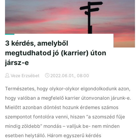
3 kérdés, amelyből
megtudhatod jó (karrier) úton
jársz-e
Veze Erzsébet
2022.06.01., 08:00
Természetes, hogy olykor-olykor elgondolkodunk azon,
hogy valóban a megfelelő karrier útonvonalon járunk-e.
Mielőtt azonban döntést hozunk érdemes számos
szempontot fontolóra venni, hiszen “a szomszéd fűje
mindig zöldebb” mondás – valljuk be- nem minden
esetben helytálló. Három egyszerű kérdés