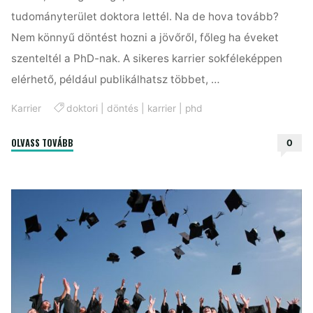
tudományterület doktora lettél. Na de hova tovább?
Nem könnyű döntést hozni a jövőről, főleg ha éveket
szenteltél a PhD-nak. A sikeres karrier sokféleképpen
elérhető, például publikálhatsz többet, …
Karrier
doktori
|
döntés
|
karrier
|
phd
"Végeztél
OLVASS TOVÁBB
0
a
PhD-
val?
Itt
van
6
lehetőség,
amit
számításba