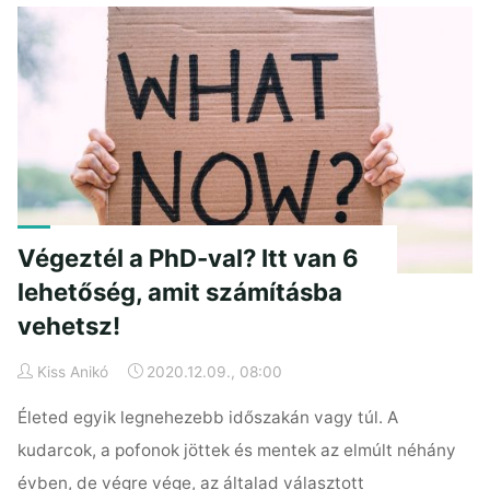
hatékonyan!"
Végeztél a PhD-val? Itt van 6
lehetőség, amit számításba
vehetsz!
Kiss Anikó
2020.12.09., 08:00
Életed egyik legnehezebb időszakán vagy túl. A
kudarcok, a pofonok jöttek és mentek az elmúlt néhány
évben, de végre vége, az általad választott