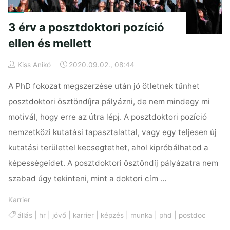
vehetsz!"
3 érv a posztdoktori pozíció
ellen és mellett
Kiss Anikó
2020.09.02., 08:44
A PhD fokozat megszerzése után jó ötletnek tűnhet
posztdoktori ösztöndíjra pályázni, de nem mindegy mi
motivál, hogy erre az útra lépj. A posztdoktori pozíció
nemzetközi kutatási tapasztalattal, vagy egy teljesen új
kutatási területtel kecsegtethet, ahol kipróbálhatod a
képességeidet. A posztdoktori ösztöndíj pályázatra nem
szabad úgy tekinteni, mint a doktori cím …
Karrier
állás
|
hr
|
jövő
|
karrier
|
képzés
|
munka
|
phd
|
postdoc